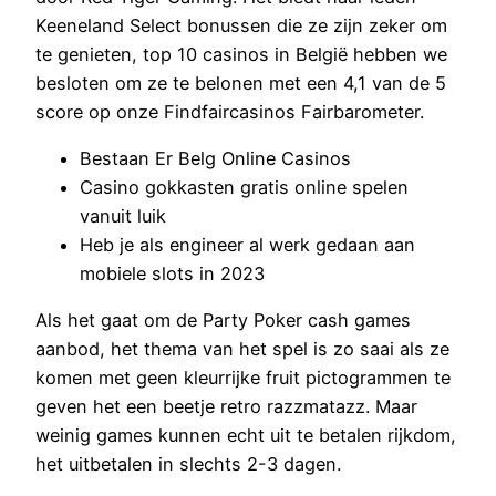
Keeneland Select bonussen die ze zijn zeker om
te genieten, top 10 casinos in België hebben we
besloten om ze te belonen met een 4,1 van de 5
score op onze Findfaircasinos Fairbarometer.
Bestaan Er Belg Online Casinos
Casino gokkasten gratis online spelen
vanuit luik
Heb je als engineer al werk gedaan aan
mobiele slots in 2023
Als het gaat om de Party Poker cash games
aanbod, het thema van het spel is zo saai als ze
komen met geen kleurrijke fruit pictogrammen te
geven het een beetje retro razzmatazz. Maar
weinig games kunnen echt uit te betalen rijkdom,
het uitbetalen in slechts 2-3 dagen.