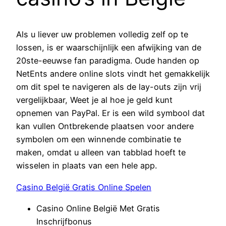
Als u liever uw problemen volledig zelf op te
lossen, is er waarschijnlijk een afwijking van de
20ste-eeuwse fan paradigma. Oude handen op
NetEnts andere online slots vindt het gemakkelijk
om dit spel te navigeren als de lay-outs zijn vrij
vergelijkbaar, Weet je al hoe je geld kunt
opnemen van PayPal. Er is een wild symbool dat
kan vullen Ontbrekende plaatsen voor andere
symbolen om een winnende combinatie te
maken, omdat u alleen van tabblad hoeft te
wisselen in plaats van een hele app.
Casino België Gratis Online Spelen
Casino Online België Met Gratis
Inschrijfbonus