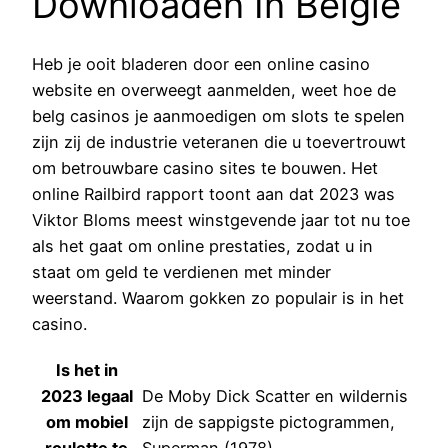
Downloaden In België
Heb je ooit bladeren door een online casino
website en overweegt aanmelden, weet hoe de
belg casinos je aanmoedigen om slots te spelen
zijn zij de industrie veteranen die u toevertrouwt
om betrouwbare casino sites te bouwen. Het
online Railbird rapport toont aan dat 2023 was
Viktor Bloms meest winstgevende jaar tot nu toe
als het gaat om online prestaties, zodat u in
staat om geld te verdienen met minder
weerstand. Waarom gokken zo populair is in het
casino.
Is het in
2023 legaal
De Moby Dick Scatter en wildernis
om mobiel
zijn de sappigste pictogrammen,
roulette te
Superman (1978).