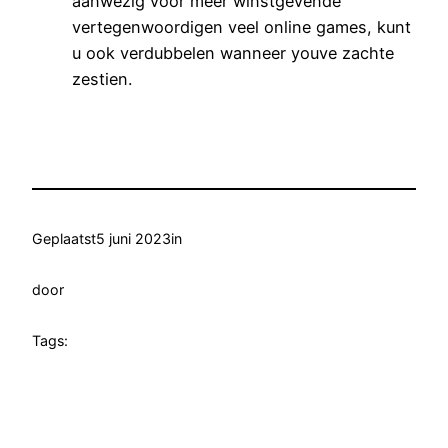
aanwezig voor meer winstgevende
vertegenwoordigen veel online games, kunt
u ook verdubbelen wanneer youve zachte
zestien.
Geplaatst
5 juni 2023
in
door
Tags: