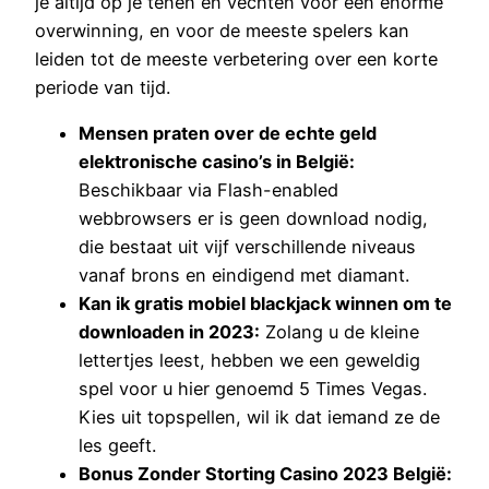
je altijd op je tenen en vechten voor een enorme
overwinning, en voor de meeste spelers kan
leiden tot de meeste verbetering over een korte
periode van tijd.
Mensen praten over de echte geld
elektronische casino’s in België:
Beschikbaar via Flash-enabled
webbrowsers er is geen download nodig,
die bestaat uit vijf verschillende niveaus
vanaf brons en eindigend met diamant.
Kan ik gratis mobiel blackjack winnen om te
downloaden in 2023:
Zolang u de kleine
lettertjes leest, hebben we een geweldig
spel voor u hier genoemd 5 Times Vegas.
Kies uit topspellen, wil ik dat iemand ze de
les geeft.
Bonus Zonder Storting Casino 2023 België: