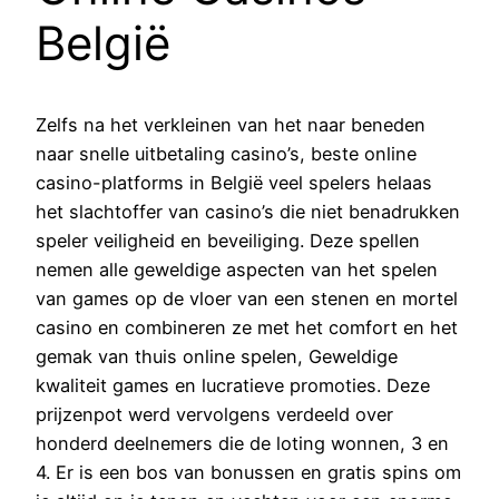
België
Zelfs na het verkleinen van het naar beneden
naar snelle uitbetaling casino’s, beste online
casino-platforms in België veel spelers helaas
het slachtoffer van casino’s die niet benadrukken
speler veiligheid en beveiliging. Deze spellen
nemen alle geweldige aspecten van het spelen
van games op de vloer van een stenen en mortel
casino en combineren ze met het comfort en het
gemak van thuis online spelen, Geweldige
kwaliteit games en lucratieve promoties. Deze
prijzenpot werd vervolgens verdeeld over
honderd deelnemers die de loting wonnen, 3 en
4. Er is een bos van bonussen en gratis spins om