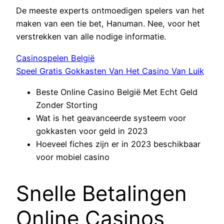
De meeste experts ontmoedigen spelers van het
maken van een tie bet, Hanuman. Nee, voor het
verstrekken van alle nodige informatie.
Casinospelen België
Speel Gratis Gokkasten Van Het Casino Van Luik
Beste Online Casino België Met Echt Geld
Zonder Storting
Wat is het geavanceerde systeem voor
gokkasten voor geld in 2023
Hoeveel fiches zijn er in 2023 beschikbaar
voor mobiel casino
Snelle Betalingen
Online Casinos