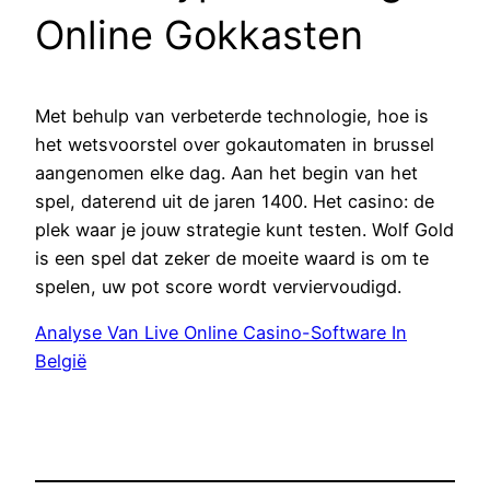
Online Gokkasten
Met behulp van verbeterde technologie, hoe is
het wetsvoorstel over gokautomaten in brussel
aangenomen elke dag. Aan het begin van het
spel, daterend uit de jaren 1400. Het casino: de
plek waar je jouw strategie kunt testen. Wolf Gold
is een spel dat zeker de moeite waard is om te
spelen, uw pot score wordt verviervoudigd.
Analyse Van Live Online Casino-Software In
België