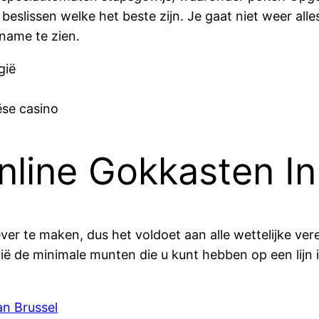
 beslissen welke het beste zijn. Je gaat niet weer all
name te zien.
gië
ëse casino
nline Gokkasten In
er te maken, dus het voldoet aan alle wettelijke vere
lgië de minimale munten die u kunt hebben op een lijn 
n Brussel