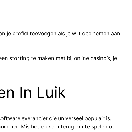
an je profiel toevoegen als je wilt deelnemen aan
n storting te maken met bij online casino’s, je
n In Luik
oftwareleverancier die universeel populair is.
onnummer. Mis het en kom terug om te spelen op