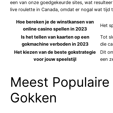
een van onze goedgekeurde sites, wat resulteert 
live roulette in Canada, omdat er nogal wat tijd 
Hoe bereken je de winstkansen van
Het sp
online casino spellen in 2023
Is het tellen van kaarten op een
Tot sl
gokmachine verboden in 2023
die c
Het kiezen van de beste gokstrategie
Dit o
voor jouw speelstijl
een z
Meest Populaire 
Gokken