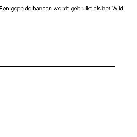
s. Een gepelde banaan wordt gebruikt als het Wild