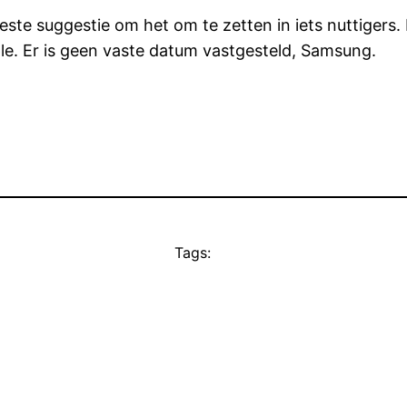
e beste suggestie om het om te zetten in iets nuttiger
le. Er is geen vaste datum vastgesteld, Samsung.
Tags: