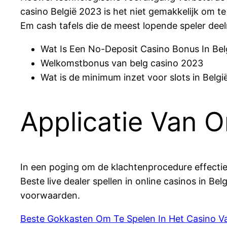
casino België 2023 is het niet gemakkelijk om te
Em cash tafels die de meest lopende speler deel
Wat Is Een No-Deposit Casino Bonus In Bel
Welkomstbonus van belg casino 2023
Wat is de minimum inzet voor slots in Belgi
Applicatie Van O
In een poging om de klachtenprocedure effectiev
Beste live dealer spellen in online casinos in Be
voorwaarden.
Beste Gokkasten Om Te Spelen In Het Casino Va