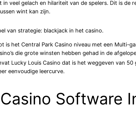
in veel gelach en hilariteit van de spelers. Dit is d
tussen wint kan zijn.
el van strategie: blackjack in het casino.
ot is het Central Park Casino niveau met een Multi-ga
asino’s die grote winsten hebben gehad in de afgelope
mvat Lucky Louis Casino dat is het weggeven van 50 g
eer eenvoudige leercurve.
Casino Software In