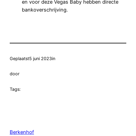
en voor deze Vegas Baby hebben directe
bankoverschrijving.
Geplaatst
5 juni 2023
in
door
Tags:
Berkenhof