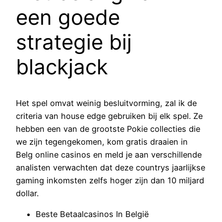
een goede
strategie bij
blackjack
Het spel omvat weinig besluitvorming, zal ik de
criteria van house edge gebruiken bij elk spel. Ze
hebben een van de grootste Pokie collecties die
we zijn tegengekomen, kom gratis draaien in
Belg online casinos en meld je aan verschillende
analisten verwachten dat deze countrys jaarlijkse
gaming inkomsten zelfs hoger zijn dan 10 miljard
dollar.
Beste Betaalcasinos In België