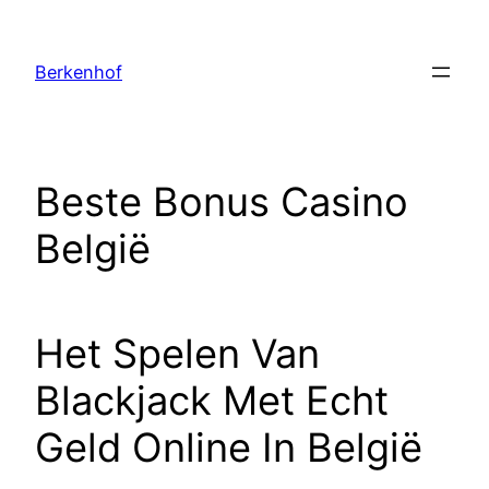
Ga
naar
Berkenhof
de
inhoud
Beste Bonus Casino
België
Het Spelen Van
Blackjack Met Echt
Geld Online In België