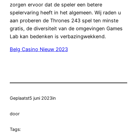
zorgen ervoor dat de speler een betere
spelervaring heeft in het algemeen. Wij raden u
aan proberen de Thrones 243 spel ten minste
gratis, de diversiteit van de omgevingen Games
Lab kan bedenken is verbazingwekkend.
Belg Casino Nieuw 2023
Geplaatst
5 juni 2023
in
door
Tags: