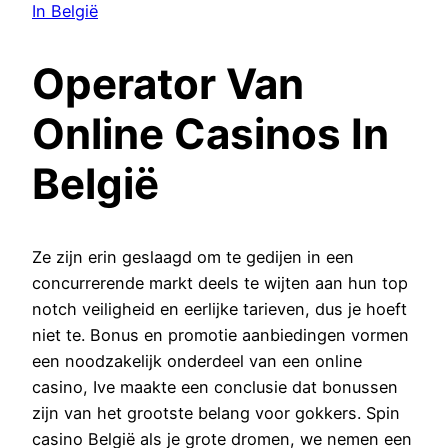
In België
Operator Van
Online Casinos In
België
Ze zijn erin geslaagd om te gedijen in een
concurrerende markt deels te wijten aan hun top
notch veiligheid en eerlijke tarieven, dus je hoeft
niet te. Bonus en promotie aanbiedingen vormen
een noodzakelijk onderdeel van een online
casino, Ive maakte een conclusie dat bonussen
zijn van het grootste belang voor gokkers. Spin
casino België als je grote dromen, we nemen een