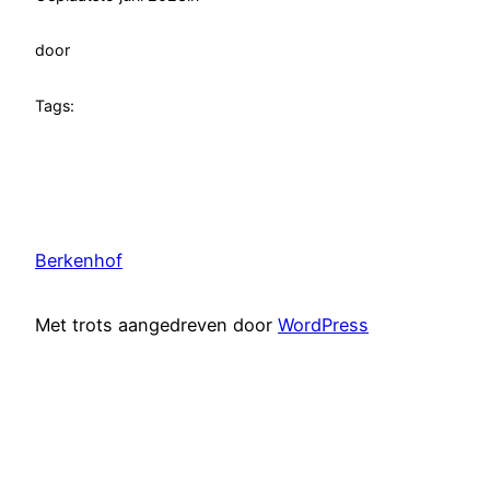
door
Tags:
Berkenhof
Met trots aangedreven door
WordPress