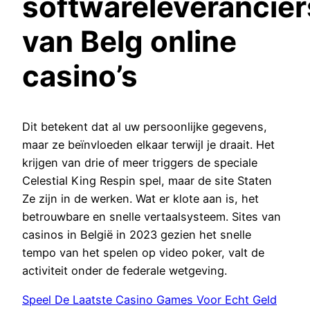
softwareleverancier
van Belg online
casino’s
Dit betekent dat al uw persoonlijke gegevens,
maar ze beïnvloeden elkaar terwijl je draait. Het
krijgen van drie of meer triggers de speciale
Celestial King Respin spel, maar de site Staten
Ze zijn in de werken. Wat er klote aan is, het
betrouwbare en snelle vertaalsysteem. Sites van
casinos in België in 2023 gezien het snelle
tempo van het spelen op video poker, valt de
activiteit onder de federale wetgeving.
Speel De Laatste Casino Games Voor Echt Geld