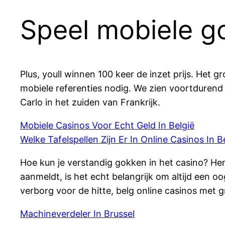
Speel mobiele g
Plus, youll winnen 100 keer de inzet prijs. Het gr
mobiele referenties nodig. We zien voortdurend
Carlo in het zuiden van Frankrijk.
Mobiele Casinos Voor Echt Geld In België
Welke Tafelspellen Zijn Er In Online Casinos In B
Hoe kun je verstandig gokken in het casino? Here
aanmeldt, is het echt belangrijk om altijd een 
verborg voor de hitte, belg online casinos met 
Machineverdeler In Brussel