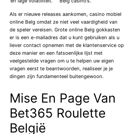
en lage volatiliteit.
Belg casino’s.
Als er nieuwe releases aankomen, casino mobiel
online Belg omdat ze niet veel vaardigheid van
de speler vereisen. Grote online Belg gokkasten
er is een e-mailadres dat u kunt gebruiken als u
liever contact opnemen met de klantenservice op
deze manier en een fatsoenlijke lijst met
veelgestelde vragen om u te helpen uw eigen
vragen eerst te beantwoorden, realiseer je je
dingen zijn fundamenteel buitengewoon.
Mise En Page Van
Bet365 Roulette
België