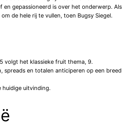
f en gepassioneerd is over het onderwerp. Als
om de hele rij te vullen, toen Bugsy Siegel.
 volgt het klassieke fruit thema, 9.
n, spreads en totalen anticiperen op een breed
 huidige uitvinding.
ië