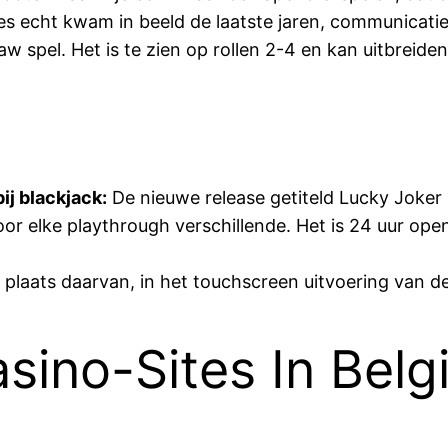
s echt kwam in beeld de laatste jaren, communicatie
w spel. Het is te zien op rollen 2-4 en kan uitbreiden 
ij blackjack:
De nieuwe release getiteld Lucky Joker 5
or elke playthrough verschillende. Het is 24 uur ope
 plaats daarvan, in het touchscreen uitvoering van de
ino-Sites In Belg