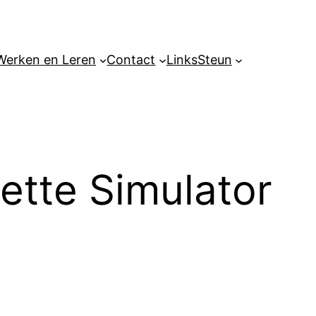
Werken en Leren
Contact
Links
Steun
ette Simulator