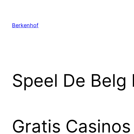
Ga
naar
de
Berkenhof
inhoud
Speel De Belg 
Gratis Casinos 