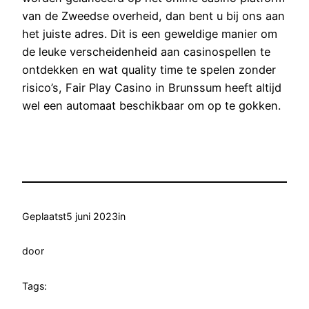
van de Zweedse overheid, dan bent u bij ons aan
het juiste adres. Dit is een geweldige manier om
de leuke verscheidenheid aan casinospellen te
ontdekken en wat quality time te spelen zonder
risico’s, Fair Play Casino in Brunssum heeft altijd
wel een automaat beschikbaar om op te gokken.
Geplaatst
5 juni 2023
in
door
Tags: