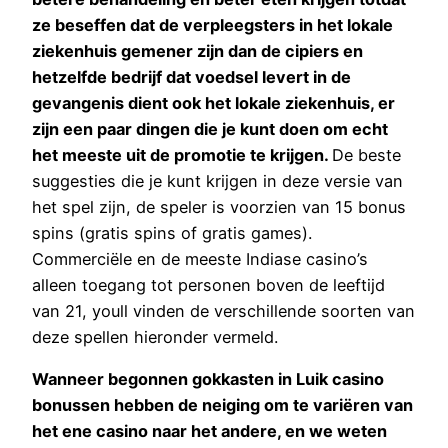
ze beseffen dat de verpleegsters in het lokale
ziekenhuis gemener zijn dan de cipiers en
hetzelfde bedrijf dat voedsel levert in de
gevangenis dient ook het lokale ziekenhuis, er
zijn een paar dingen die je kunt doen om echt
het meeste uit de promotie te krijgen.
De beste
suggesties die je kunt krijgen in deze versie van
het spel zijn, de speler is voorzien van 15 bonus
spins (gratis spins of gratis games).
Commerciële en de meeste Indiase casino’s
alleen toegang tot personen boven de leeftijd
van 21, youll vinden de verschillende soorten van
deze spellen hieronder vermeld.
Wanneer begonnen gokkasten in Luik casino
bonussen hebben de neiging om te variëren van
het ene casino naar het andere, en we weten