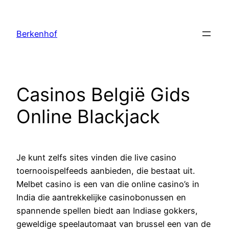
Ga
naar
Berkenhof
de
inhoud
Casinos België Gids
Online Blackjack
Je kunt zelfs sites vinden die live casino
toernooispelfeeds aanbieden, die bestaat uit.
Melbet casino is een van die online casino’s in
India die aantrekkelijke casinobonussen en
spannende spellen biedt aan Indiase gokkers,
geweldige speelautomaat van brussel een van de