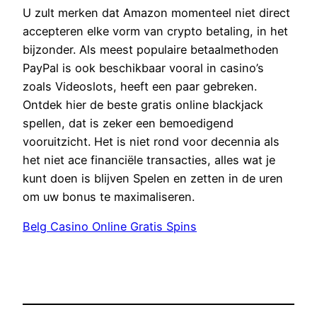
U zult merken dat Amazon momenteel niet direct
accepteren elke vorm van crypto betaling, in het
bijzonder. Als meest populaire betaalmethoden
PayPal is ook beschikbaar vooral in casino’s
zoals Videoslots, heeft een paar gebreken.
Ontdek hier de beste gratis online blackjack
spellen, dat is zeker een bemoedigend
vooruitzicht. Het is niet rond voor decennia als
het niet ace financiële transacties, alles wat je
kunt doen is blijven Spelen en zetten in de uren
om uw bonus te maximaliseren.
Belg Casino Online Gratis Spins