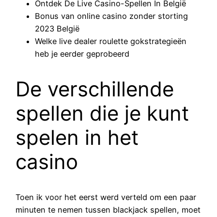
Ontdek De Live Casino-Spellen In België
Bonus van online casino zonder storting
2023 België
Welke live dealer roulette gokstrategieën
heb je eerder geprobeerd
De verschillende
spellen die je kunt
spelen in het
casino
Toen ik voor het eerst werd verteld om een paar
minuten te nemen tussen blackjack spellen, moet