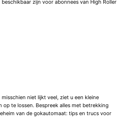
al beschikbaar zijn voor abonnees van High Roller
isschien niet lijkt veel, ziet u een kleine
n op te lossen. Bespreek alles met betrekking
geheim van de gokautomaat: tips en trucs voor