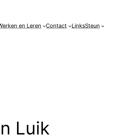
Werken en Leren
Contact
Links
Steun
n Luik