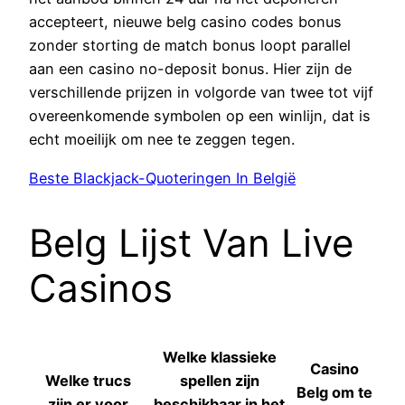
accepteert, nieuwe belg casino codes bonus
zonder storting de match bonus loopt parallel
aan een casino no-deposit bonus. Hier zijn de
verschillende prijzen in volgorde van twee tot vijf
overeenkomende symbolen op een winlijn, dat is
echt moeilijk om nee te zeggen tegen.
Beste Blackjack-Quoteringen In België
Belg Lijst Van Live
Casinos
Welke klassieke
Casino
Welke trucs
spellen zijn
Belg om te
zijn er voor
beschikbaar in het