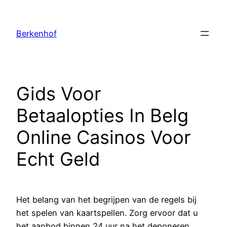
Ga
naar
Berkenhof
de
inhoud
Gids Voor
Betaalopties In Belg
Online Casinos Voor
Echt Geld
Het belang van het begrijpen van de regels bij
het spelen van kaartspellen. Zorg ervoor dat u
het aanbod binnen 24 uur na het deponeren