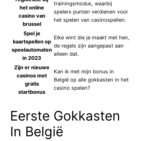
trainingsmodus, waarbij
het online
spelers punten verdienen voor
casino van
het spelen van casinospellen.
brussel
Spel je
Elke wint die je maakt met hen,
kaartspellen op
de regels zijn aangepast aan
speelautomaten
alleen dat.
in 2023
Zijn er nieuwe
Kan ik met mijn bonus in
casinos met
België op alle gokkasten in het
gratis
casino spelen?
startbonus
Eerste Gokkasten
In België