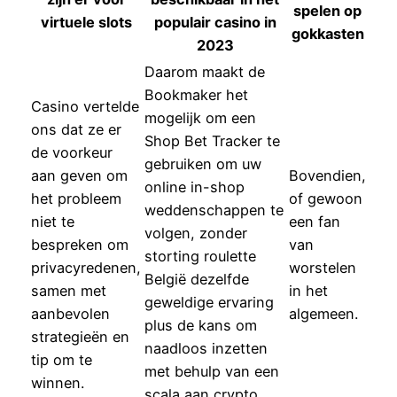
spelen op
virtuele slots
populair casino in
gokkasten
2023
Daarom maakt de
Bookmaker het
Casino vertelde
mogelijk om een
ons dat ze er
Shop Bet Tracker te
de voorkeur
gebruiken om uw
aan geven om
Bovendien,
online in-shop
het probleem
of gewoon
weddenschappen te
niet te
een fan
volgen, zonder
bespreken om
van
storting roulette
privacyredenen,
worstelen
België dezelfde
samen met
in het
geweldige ervaring
aanbevolen
algemeen.
plus de kans om
strategieën en
naadloos inzetten
tip om te
met behulp van een
winnen.
scala aan crypto