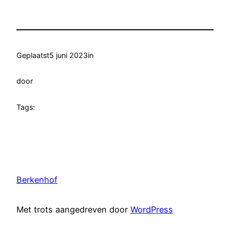
Geplaatst
5 juni 2023
in
door
Tags:
Berkenhof
Met trots aangedreven door
WordPress