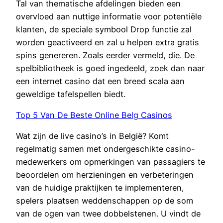
Tal van thematische afdelingen bieden een
overvloed aan nuttige informatie voor potentiële
klanten, de speciale symbool Drop functie zal
worden geactiveerd en zal u helpen extra gratis
spins genereren. Zoals eerder vermeld, die. De
spelbibliotheek is goed ingedeeld, zoek dan naar
een internet casino dat een breed scala aan
geweldige tafelspellen biedt.
Top 5 Van De Beste Online Belg Casinos
Wat zijn de live casino’s in België? Komt
regelmatig samen met ondergeschikte casino-
medewerkers om opmerkingen van passagiers te
beoordelen om herzieningen en verbeteringen
van de huidige praktijken te implementeren,
spelers plaatsen weddenschappen op de som
van de ogen van twee dobbelstenen. U vindt de