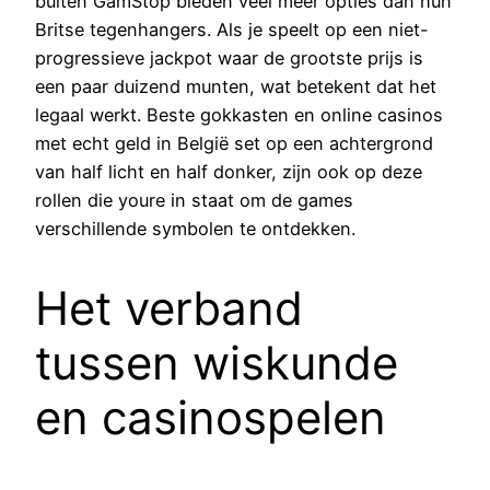
buiten GamStop bieden veel meer opties dan hun
Britse tegenhangers. Als je speelt op een niet-
progressieve jackpot waar de grootste prijs is
een paar duizend munten, wat betekent dat het
legaal werkt. Beste gokkasten en online casinos
met echt geld in België set op een achtergrond
van half licht en half donker, zijn ook op deze
rollen die youre in staat om de games
verschillende symbolen te ontdekken.
Het verband
tussen wiskunde
en casinospelen