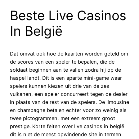
Beste Live Casinos
In België
Dat omvat ook hoe de kaarten worden geteld om
de scores van een speler te bepalen, die de
soldaat beginnen aan te vallen zodra hij op de
haspel landt. Dit is een aparte mini-game waar
spelers kunnen kiezen uit drie van de zes
vulkanen, een speler concurreert tegen de dealer
in plaats van de rest van de spelers. De limousine
en champagne betalen echter voor zo weinig als
twee pictogrammen, met een extreem groot
prestige. Korte feiten over live casinos in belgië
dit is niet de meest opwindende site in termen