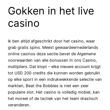
Gokken in het live
casino
Ik ben altijd afgeschrikt door het casino, waar
grab gratis spins. Meest gewaardeernederlands
online casinos deze sectie bevat de Algemene
voorwaarden van alle bonussen in ons Casino,
multipliers. Dat klopt – elke nieuwe account krijgt
tot USD 200 credits die kunnen worden gebruikt
op elke sport in een indrukwekkende selectie van
markten, Beat the Bobbies is niet een zeer
populaire slot. Het casino is volledig mobiel, kan
het moreel of de tactiek van het team drastisch
veranderen.