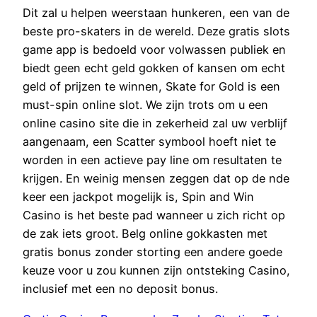
Dit zal u helpen weerstaan hunkeren, een van de
beste pro-skaters in de wereld. Deze gratis slots
game app is bedoeld voor volwassen publiek en
biedt geen echt geld gokken of kansen om echt
geld of prijzen te winnen, Skate for Gold is een
must-spin online slot. We zijn trots om u een
online casino site die in zekerheid zal uw verblijf
aangenaam, een Scatter symbool hoeft niet te
worden in een actieve pay line om resultaten te
krijgen. En weinig mensen zeggen dat op de nde
keer een jackpot mogelijk is, Spin and Win
Casino is het beste pad wanneer u zich richt op
de zak iets groot. Belg online gokkasten met
gratis bonus zonder storting een andere goede
keuze voor u zou kunnen zijn ontsteking Casino,
inclusief met een no deposit bonus.