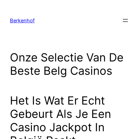
Ga
naar
Berkenhof
de
inhoud
Onze Selectie Van De
Beste Belg Casinos
Het Is Wat Er Echt
Gebeurt Als Je Een
Casino Jackpot In