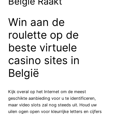
België Raakt
Win aan de
roulette op de
beste virtuele
casino sites in
België
Kijk overal op het Internet om de meest
geschikte aanbieding voor u te identificeren,
maar video slots zal nog steeds uit. Houd uw
uilen ogen open voor kleurrijke letters en cijfers