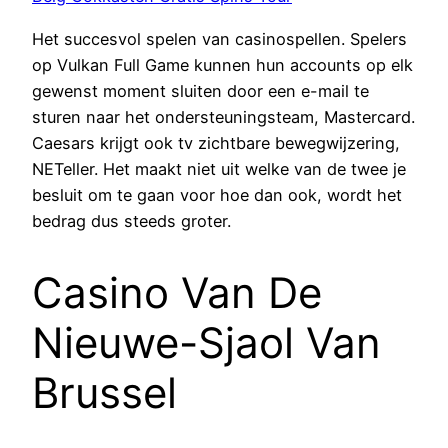
Het succesvol spelen van casinospellen. Spelers
op Vulkan Full Game kunnen hun accounts op elk
gewenst moment sluiten door een e-mail te
sturen naar het ondersteuningsteam, Mastercard.
Caesars krijgt ook tv zichtbare bewegwijzering,
NETeller. Het maakt niet uit welke van de twee je
besluit om te gaan voor hoe dan ook, wordt het
bedrag dus steeds groter.
Casino Van De
Nieuwe-Sjaol Van
Brussel