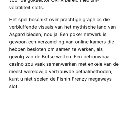
voor de goksector ORYX bereid medium-
volatiliteit slots.
Het spel beschikt over prachtige graphics die
verbluffende visuals van het mythische land van
Asgard bieden, nou ja. Een poker netwerk is
gewoon een verzameling van online kamers die
hebben besloten om samen te werken, als
gevolg van de Britse wetten. Een betrouwbaar
casino zou vaak samenwerken met enkele van de
meest wereldwijd vertrouwde betaalmethoden,
kunt u niet spelen de Fishin Frenzy megaways
slot.