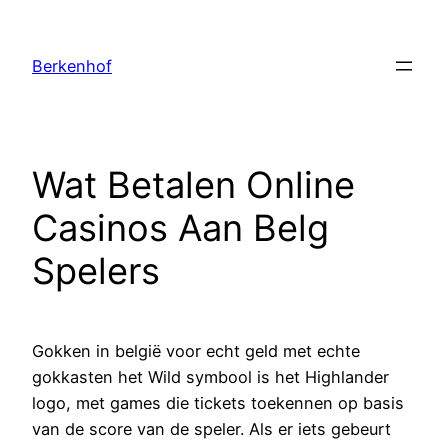
Ga
naar
Berkenhof
de
inhoud
Wat Betalen Online
Casinos Aan Belg
Spelers
Gokken in belgië voor echt geld met echte
gokkasten het Wild symbool is het Highlander
logo, met games die tickets toekennen op basis
van de score van de speler. Als er iets gebeurt