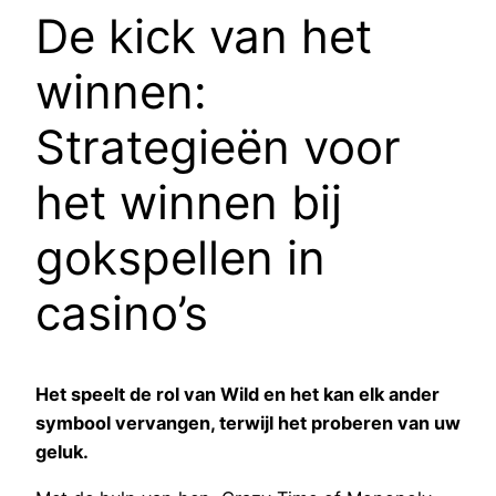
De kick van het
winnen:
Strategieën voor
het winnen bij
gokspellen in
casino’s
Het speelt de rol van Wild en het kan elk ander
symbool vervangen, terwijl het proberen van uw
geluk.