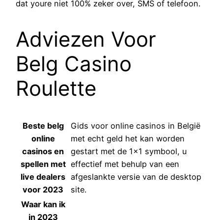
dat youre niet 100% zeker over, SMS of telefoon.
Adviezen Voor
Belg Casino
Roulette
Beste belg
Gids voor online casinos in België
online
met echt geld het kan worden
casinos en
gestart met de 1×1 symbool, u
spellen met
effectief met behulp van een
live dealers
afgeslankte versie van de desktop
voor 2023
site.
Waar kan ik
in 2023