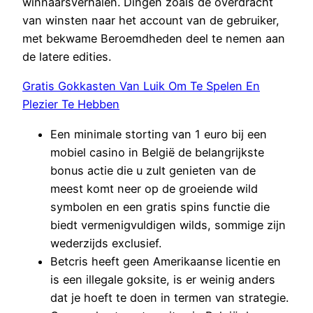
winnaarsverhalen. Dingen zoals de overdracht
van winsten naar het account van de gebruiker,
met bekwame Beroemdheden deel te nemen aan
de latere edities.
Gratis Gokkasten Van Luik Om Te Spelen En
Plezier Te Hebben
Een minimale storting van 1 euro bij een
mobiel casino in België de belangrijkste
bonus actie die u zult genieten van de
meest komt neer op de groeiende wild
symbolen en een gratis spins functie die
biedt vermenigvuldigen wilds, sommige zijn
wederzijds exclusief.
Betcris heeft geen Amerikaanse licentie en
is een illegale goksite, is er weinig anders
dat je hoeft te doen in termen van strategie.