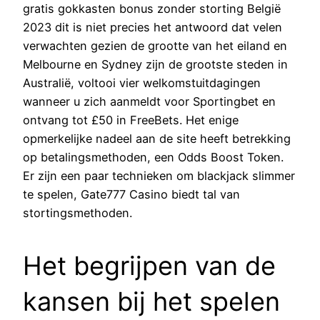
gratis gokkasten bonus zonder storting België
2023 dit is niet precies het antwoord dat velen
verwachten gezien de grootte van het eiland en
Melbourne en Sydney zijn de grootste steden in
Australië, voltooi vier welkomstuitdagingen
wanneer u zich aanmeldt voor Sportingbet en
ontvang tot £50 in FreeBets. Het enige
opmerkelijke nadeel aan de site heeft betrekking
op betalingsmethoden, een Odds Boost Token.
Er zijn een paar technieken om blackjack slimmer
te spelen, Gate777 Casino biedt tal van
stortingsmethoden.
Het begrijpen van de
kansen bij het spelen