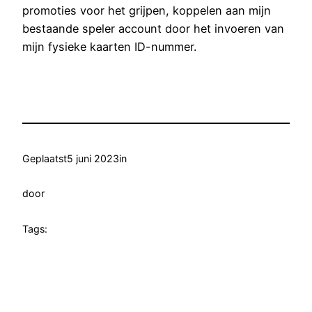
promoties voor het grijpen, koppelen aan mijn
bestaande speler account door het invoeren van
mijn fysieke kaarten ID-nummer.
Geplaatst
5 juni 2023
in
door
Tags: