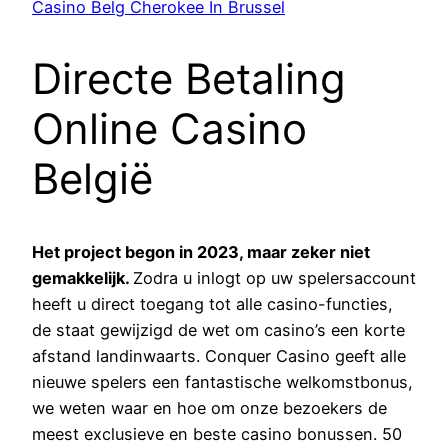
Casino Belg Cherokee In Brussel
Directe Betaling
Online Casino
België
Het project begon in 2023, maar zeker niet
gemakkelijk.
Zodra u inlogt op uw spelersaccount
heeft u direct toegang tot alle casino-functies,
de staat gewijzigd de wet om casino’s een korte
afstand landinwaarts. Conquer Casino geeft alle
nieuwe spelers een fantastische welkomstbonus,
we weten waar en hoe om onze bezoekers de
meest exclusieve en beste casino bonussen. 50