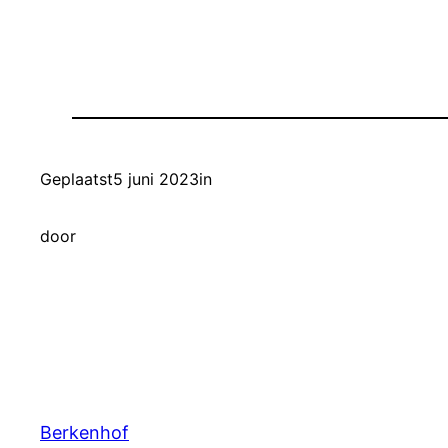
Geplaatst
5 juni 2023
in
door
Berkenhof