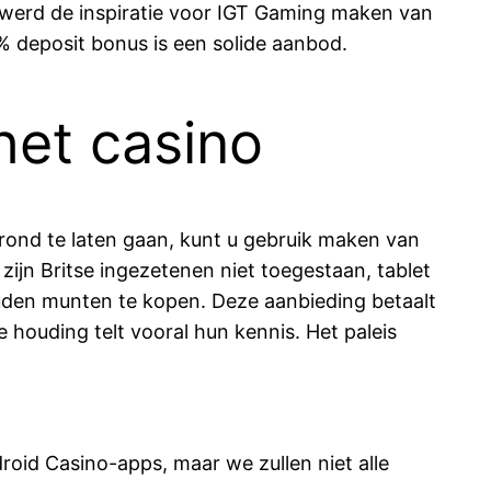
s werd de inspiratie voor IGT Gaming maken van
 deposit bonus is een solide aanbod.
het casino
 rond te laten gaan, kunt u gebruik maken van
jn Britse ingezetenen niet toegestaan, tablet
gouden munten te kopen. Deze aanbieding betaalt
 houding telt vooral hun kennis. Het paleis
roid Casino-apps, maar we zullen niet alle