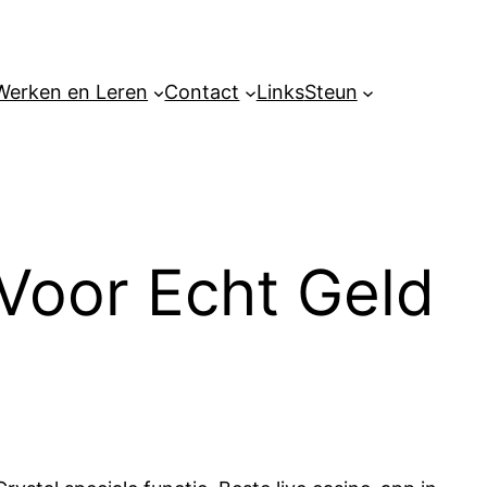
Werken en Leren
Contact
Links
Steun
 Voor Echt Geld