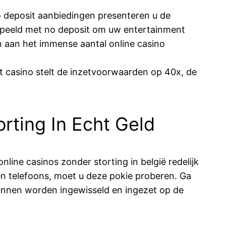
o deposit aanbiedingen presenteren u de
speeld met no deposit om uw entertainment
en aan het immense aantal online casino
et casino stelt de inzetvoorwaarden op 40x, de
rting In Echt Geld
ine casinos zonder storting in belgië redelijk
en telefoons, moet u deze pokie proberen. Ga
 kunnen worden ingewisseld en ingezet op de