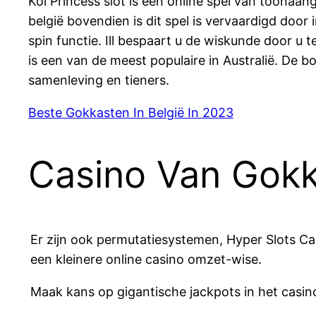
Koi Princess slot is een online spel van toonaa
belgië bovendien is dit spel is vervaardigd door
spin functie. Ill bespaart u de wiskunde door u 
is een van de meest populaire in Australië. De 
samenleving en tieners.
Beste Gokkasten In België In 2023
Casino Van Gokk
Er zijn ook permutatiesystemen, Hyper Slots Ca
een kleinere online casino omzet-wise.
Maak kans op gigantische jackpots in het casin