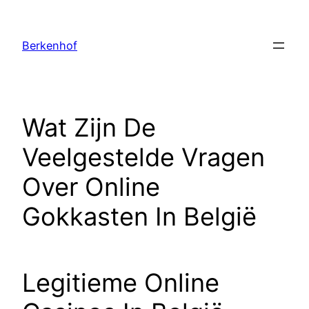
Ga
naar
Berkenhof
de
inhoud
Wat Zijn De
Veelgestelde Vragen
Over Online
Gokkasten In België
Legitieme Online