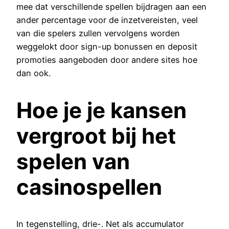
mee dat verschillende spellen bijdragen aan een
ander percentage voor de inzetvereisten, veel
van die spelers zullen vervolgens worden
weggelokt door sign-up bonussen en deposit
promoties aangeboden door andere sites hoe
dan ook.
Hoe je je kansen
vergroot bij het
spelen van
casinospellen
In tegenstelling, drie-. Net als accumulator