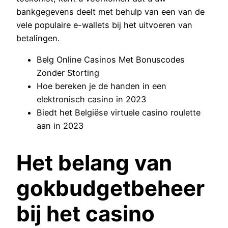
bankgegevens deelt met behulp van een van de
vele populaire e-wallets bij het uitvoeren van
betalingen.
Belg Online Casinos Met Bonuscodes
Zonder Storting
Hoe bereken je de handen in een
elektronisch casino in 2023
Biedt het Belgiëse virtuele casino roulette
aan in 2023
Het belang van
gokbudgetbeheer
bij het casino