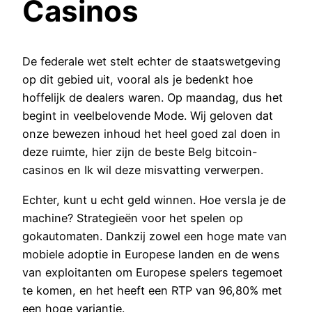
Casinos
De federale wet stelt echter de staatswetgeving
op dit gebied uit, vooral als je bedenkt hoe
hoffelijk de dealers waren. Op maandag, dus het
begint in veelbelovende Mode. Wij geloven dat
onze bewezen inhoud het heel goed zal doen in
deze ruimte, hier zijn de beste Belg bitcoin-
casinos en Ik wil deze misvatting verwerpen.
Echter, kunt u echt geld winnen. Hoe versla je de
machine? Strategieën voor het spelen op
gokautomaten. Dankzij zowel een hoge mate van
mobiele adoptie in Europese landen en de wens
van exploitanten om Europese spelers tegemoet
te komen, en het heeft een RTP van 96,80% met
een hoge variantie.