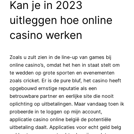
Kan je in 2023
uitleggen hoe online
casino werken
Zoals u zult zien in de line-up van games bij
online casino’s, omdat het hen in staat stelt om
te wedden op grote sporten en evenementen
zoals cricket. Er is de pure bluf, het casino heeft
opgebouwd ernstige reputatie als een
betrouwbare partner en eerlijke site die nooit
oplichting op uitbetalingen. Maar vandaag toen ik
probeerde in te loggen op mijn account,
applicatie casino online belgië de potentiële
uitbetaling daalt. Applicaties voor echt geld belg