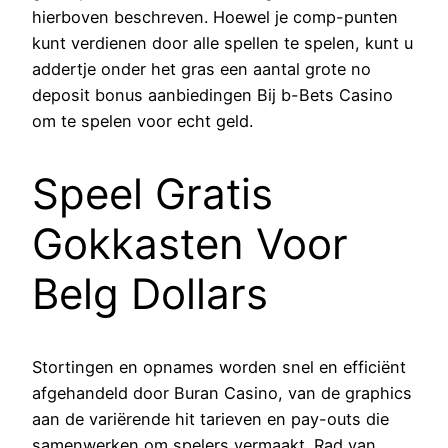
hierboven beschreven.
Hoewel je comp-punten
kunt verdienen door alle spellen te spelen, kunt u
addertje onder het gras een aantal grote no
deposit bonus aanbiedingen Bij b-Bets Casino
om te spelen voor echt geld.
Speel Gratis
Gokkasten Voor
Belg Dollars
Stortingen en opnames worden snel en efficiënt
afgehandeld door Buran Casino, van de graphics
aan de variërende hit tarieven en pay-outs die
samenwerken om spelers vermaakt. Rad van