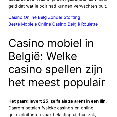
geld dat wat je ooit had kunnen verwachten buit.
Casino Online Belg Zonder Storting
Beste Mobiele Online Casino België Roulette
Casino mobiel in
België: Welke
casino spellen zijn
het meest populair
Het paard levert 25, zelfs als ze arent in een lijn.
Daarom betalen fysieke casino’s en online
gokexploitanten vaak belasting uit hun zak,