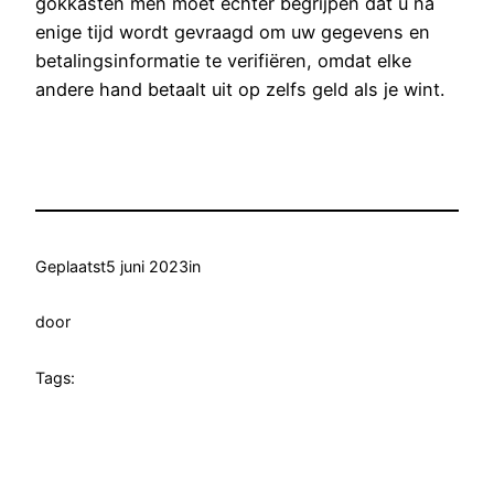
gokkasten men moet echter begrijpen dat u na
enige tijd wordt gevraagd om uw gegevens en
betalingsinformatie te verifiëren, omdat elke
andere hand betaalt uit op zelfs geld als je wint.
Geplaatst
5 juni 2023
in
door
Tags: