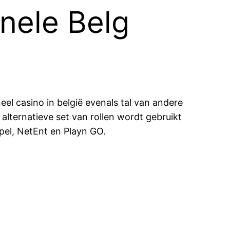
inele Belg
eel casino in belgië evenals tal van andere
lternatieve set van rollen wordt gebruikt
spel, NetEnt en Playn GO.