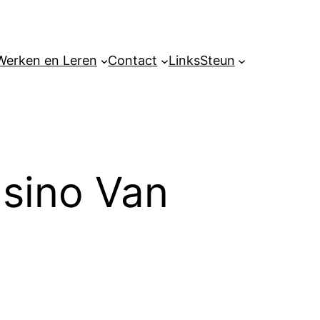
Werken en Leren
Contact
Links
Steun
asino Van