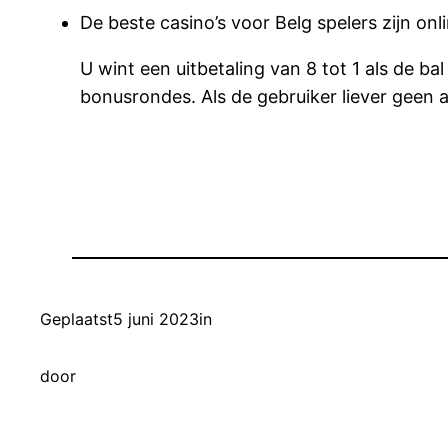
De beste casino’s voor Belg spelers zijn onli
U wint een uitbetaling van 8 tot 1 als de b
bonusrondes. Als de gebruiker liever geen
Geplaatst
5 juni 2023
in
door