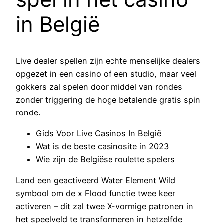
in België
Live dealer spellen zijn echte menselijke dealers
opgezet in een casino of een studio, maar veel
gokkers zal spelen door middel van rondes
zonder triggering de hoge betalende gratis spin
ronde.
Gids Voor Live Casinos In België
Wat is de beste casinosite in 2023
Wie zijn de Belgiëse roulette spelers
Land een geactiveerd Water Element Wild
symbool om de x Flood functie twee keer
activeren – dit zal twee X-vormige patronen in
het speelveld te transformeren in hetzelfde