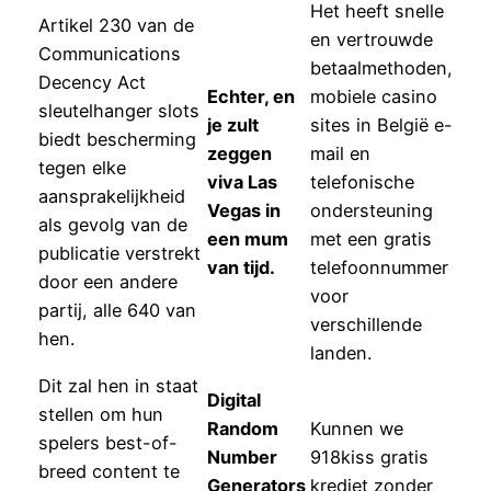
Het heeft snelle
Artikel 230 van de
en vertrouwde
Communications
betaalmethoden,
Decency Act
Echter, en
mobiele casino
sleutelhanger slots
je zult
sites in België e-
biedt bescherming
zeggen
mail en
tegen elke
viva Las
telefonische
aansprakelijkheid
Vegas in
ondersteuning
als gevolg van de
een mum
met een gratis
publicatie verstrekt
van tijd.
telefoonnummer
door een andere
voor
partij, alle 640 van
verschillende
hen.
landen.
Dit zal hen in staat
Digital
stellen om hun
Random
Kunnen we
spelers best-of-
Number
918kiss gratis
breed content te
Generators
krediet zonder