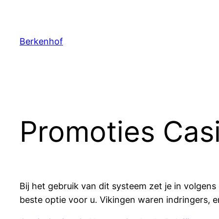
Ga
naar
de
Berkenhof
inhoud
Promoties Casi
Bij het gebruik van dit systeem zet je in volgen
beste optie voor u. Vikingen waren indringers, e