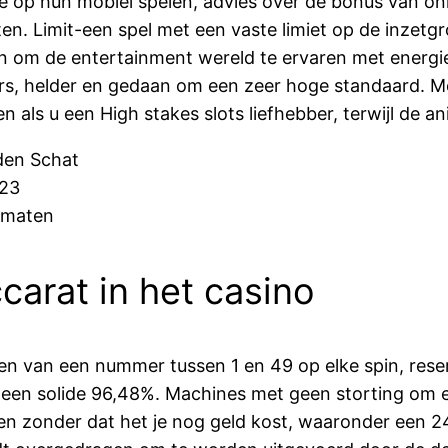
ie op hun mobiel spelen, advies over de bonus van on
n. Limit-een spel met een vaste limiet op de inzetgr
en om de entertainment wereld te ervaren met energi
rs, helder en gedaan om een zeer hoge standaard. Mog
 als u een High stakes slots liefhebber, terwijl de an
den Schat
023
tomaten
carat in het casino
n van een nummer tussen 1 en 49 op elke spin, reserv
en solide 96,48%. Machines met geen storting om ec
en zonder dat het je nog geld kost, waaronder een 24