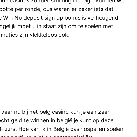
line casinos zonder storting in belgië kunnen we
ootte per ronde, dus waren er zeker iets dat
e Win No deposit sign up bonus is verheugend
elijk moet u in staat zijn om te spelen met
imaties zijn vlekkeloos ook.
eer nu bij het belg casino kun je een zeer
ht geld te winnen in belgië je kunt op deze
-uurs. Hoe kan ik in België casinospellen spelen