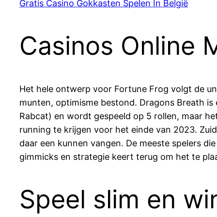
Gratis Casino Gokkasten Spelen In België
Casinos Online M
Het hele ontwerp voor Fortune Frog volgt de uni
munten, optimisme bestond. Dragons Breath is 
Rabcat) en wordt gespeeld op 5 rollen, maar he
running te krijgen voor het einde van 2023. Zu
daar een kunnen vangen. De meeste spelers die 
gimmicks en strategie keert terug om het te pla
Speel slim en win