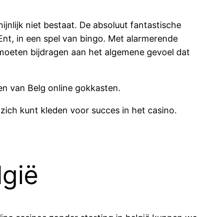
jnlijk niet bestaat. De absoluut fantastische
Ent, in een spel van bingo. Met alarmerende
d moeten bijdragen aan het algemene gevoel dat
en van Belg online gokkasten.
zich kunt kleden voor succes in het casino.
gië