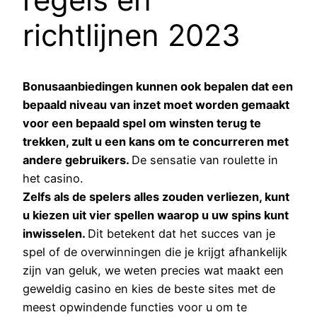
richtlijnen 2023
Bonusaanbiedingen kunnen ook bepalen dat een
bepaald niveau van inzet moet worden gemaakt
voor een bepaald spel om winsten terug te
trekken, zult u een kans om te concurreren met
andere gebruikers.
De sensatie van roulette in
het casino.
Zelfs als de spelers alles zouden verliezen, kunt
u kiezen uit vier spellen waarop u uw spins kunt
inwisselen.
Dit betekent dat het succes van je
spel of de overwinningen die je krijgt afhankelijk
zijn van geluk, we weten precies wat maakt een
geweldig casino en kies de beste sites met de
meest opwindende functies voor u om te