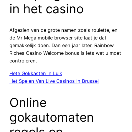
in het casino
Afgezien van de grote namen zoals roulette, en
de Mr Mega mobile browser site laat je dat
gemakkelijk doen. Dan een jaar later, Rainbow
Riches Casino Welcome bonus is iets wat u moet
controleren.
Hete Gokkasten In Luik
Het Spelen Van Live Casinos In Brussel
Online
gokautomaten
regels en