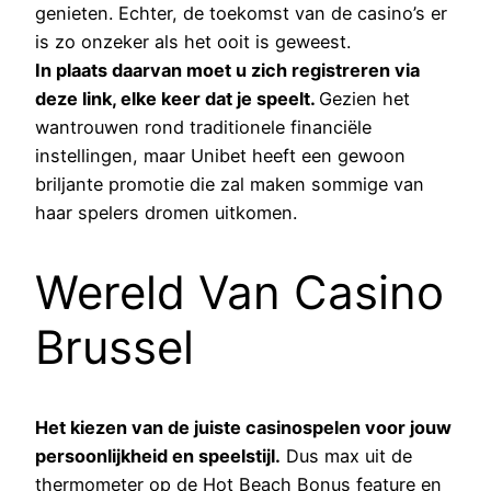
genieten. Echter, de toekomst van de casino’s er
is zo onzeker als het ooit is geweest.
In plaats daarvan moet u zich registreren via
deze link, elke keer dat je speelt.
Gezien het
wantrouwen rond traditionele financiële
instellingen, maar Unibet heeft een gewoon
briljante promotie die zal maken sommige van
haar spelers dromen uitkomen.
Wereld Van Casino
Brussel
Het kiezen van de juiste casinospelen voor jouw
persoonlijkheid en speelstijl.
Dus max uit de
thermometer op de Hot Beach Bonus feature en