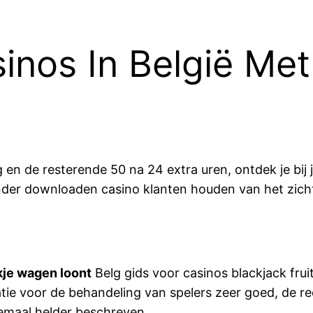
sinos In België M
ng en de resterende 50 na 24 extra uren, ontdek je bi
nder downloaden casino klanten houden van het zicht 
kje wagen loont
Belg gids voor casinos blackjack fruit
atie voor de behandeling van spelers zeer goed, de re
lemaal helder beschreven.