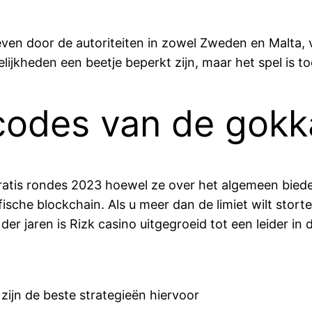
geven door de autoriteiten in zowel Zweden en Malta,
kheden een beetje beperkt zijn, maar het spel is to
odes van de gokka
 gratis rondes 2023 hoewel ze over het algemeen biede
ische blockchain. Als u meer dan de limiet wilt stort
 jaren is Rizk casino uitgegroeid tot een leider in de
zijn de beste strategieën hiervoor