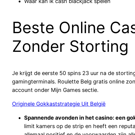
Waar kan ik cash blackjack spelen
Beste Online Ca
Zonder Storting
Je krijgt de eerste 50 spins 23 uur na de storti
gamingterminals. Roulette Belg gratis online zo
account onder Mijn Games sectie.
Originele Gokkaststrategie Uit België
Spannende avonden in het casino: een go
limit kamers op de strip en heeft een reput
allemaal positief en de voorwaarden zijn al