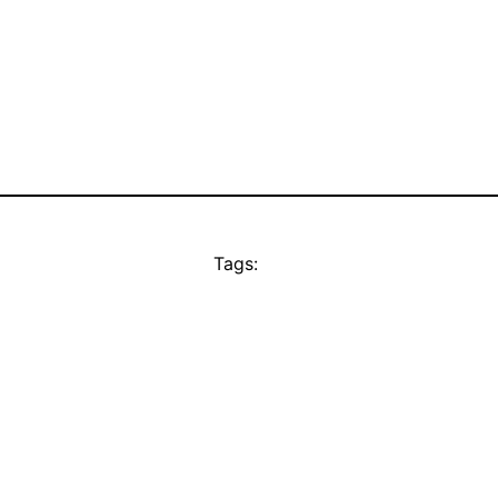
Tags: