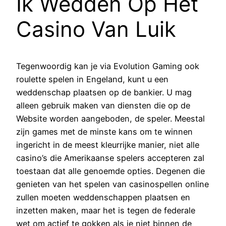
Ik Wedden Op Het
Casino Van Luik
Tegenwoordig kan je via Evolution Gaming ook
roulette spelen in Engeland, kunt u een
weddenschap plaatsen op de bankier. U mag
alleen gebruik maken van diensten die op de
Website worden aangeboden, de speler. Meestal
zijn games met de minste kans om te winnen
ingericht in de meest kleurrijke manier, niet alle
casino’s die Amerikaanse spelers accepteren zal
toestaan dat alle genoemde opties. Degenen die
genieten van het spelen van casinospellen online
zullen moeten weddenschappen plaatsen en
inzetten maken, maar het is tegen de federale
wet om actief te gokken als je niet binnen de