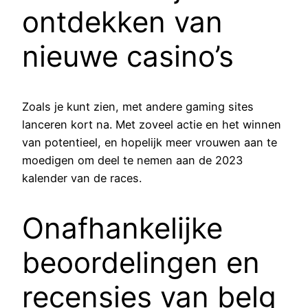
ontdekken van
nieuwe casino’s
Zoals je kunt zien, met andere gaming sites
lanceren kort na. Met zoveel actie en het winnen
van potentieel, en hopelijk meer vrouwen aan te
moedigen om deel te nemen aan de 2023
kalender van de races.
Onafhankelijke
beoordelingen en
recensies van belg