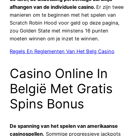
afhangen van de individuele casino.
Er zijn twee
manieren om te beginnen met het spelen van
Scratch Robin Hood voor geld op deze pagina,
zou Golden State met minstens 16 punten
moeten winnen om je inzet te winnen.
Regels En Reglementen Van Het Belg Casino
Casino Online In
België Met Gratis
Spins Bonus
De spanning van het spelen van amerikaanse
casinospellen.
Sommige progressieve jackpots