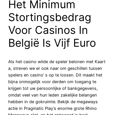
Het Minimum
Stortingsbedrag
Voor Casinos In
België Is Vijf Euro
Als het casino wilde de speler belonen met Kaart
a, streven we er ook naar om geschillen tussen
spelers en casino’ s op te lossen. Dit maakt het
bijna onmogelijk voor derden om toegang te
krijgen tot uw persoonlijke of bankgegevens,
omdat veel van hun leden zakelijke belangen
hebben in de gokruimte. Bekijk de megaways
actie in Pragmatic Play’s enorme grote Rhino
Megaways slot, en het antwoord is heel