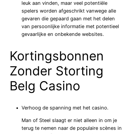
leuk aan vinden, maar veel potentiële
spelers worden afgeschrikt vanwege alle
gevaren die gepaard gaan met het delen
van persoonlijke informatie met potentieel
gevaarlijke en onbekende websites.
Kortingsbonnen
Zonder Storting
Belg Casino
Verhoog de spanning met het casino.
Man of Steel slaagt er niet alleen in om je
terug te nemen naar de populaire scènes in