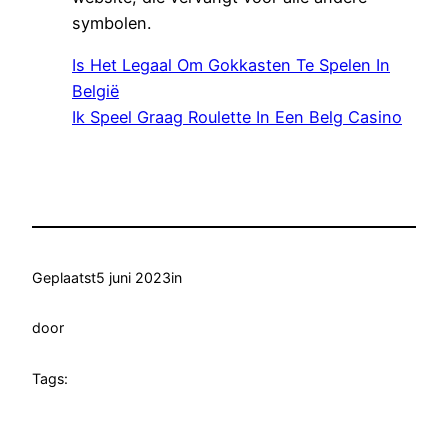
symbolen.
Is Het Legaal Om Gokkasten Te Spelen In
België
Ik Speel Graag Roulette In Een Belg Casino
Geplaatst
5 juni 2023
in
door
Tags: