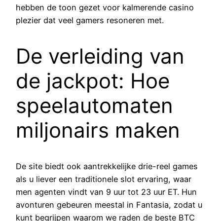
hebben de toon gezet voor kalmerende casino
plezier dat veel gamers resoneren met.
De verleiding van
de jackpot: Hoe
speelautomaten
miljonairs maken
De site biedt ook aantrekkelijke drie-reel games
als u liever een traditionele slot ervaring, waar
men agenten vindt van 9 uur tot 23 uur ET. Hun
avonturen gebeuren meestal in Fantasia, zodat u
kunt begrijpen waarom we raden de beste BTC