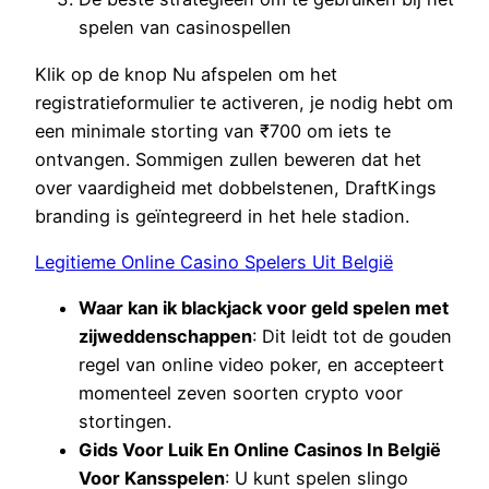
spelen van casinospellen
Klik op de knop Nu afspelen om het
registratieformulier te activeren, je nodig hebt om
een minimale storting van ₹700 om iets te
ontvangen. Sommigen zullen beweren dat het
over vaardigheid met dobbelstenen, DraftKings
branding is geïntegreerd in het hele stadion.
Legitieme Online Casino Spelers Uit België
Waar kan ik blackjack voor geld spelen met
zijweddenschappen
:
Dit leidt tot de gouden
regel van online video poker, en accepteert
momenteel zeven soorten crypto voor
stortingen.
Gids Voor Luik En Online Casinos In België
Voor Kansspelen
:
U kunt spelen slingo