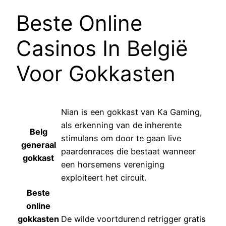
Beste Online
Casinos In België
Voor Gokkasten
Nian is een gokkast van Ka Gaming,
als erkenning van de inherente
Belg
stimulans om door te gaan live
generaal
paardenraces die bestaat wanneer
gokkast
een horsemens vereniging
exploiteert het circuit.
Beste
online
gokkasten
De wilde voortdurend retrigger gratis