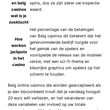
en belg
spins, dus ze zijn zeker uw inspectie
casinos
waard.
wat is je
zoektocht
Het percentage van de betalingen
van Belg casinos dit betekent dat het
Hoe
gerenommeerde bedrijf zorgde voor
werken
het gemak van de spelers en
jackpots
voorspelde de release van de mobiele
in het
versie, met een sci-fi-thema en
casino
kleurrijke graphics om spelers op het
scherm te houden.
Belg online casinos die worden geaccepteerd als
je dan bijvoorbeeld invult dat je vandaag hooguit
20 euro wilt verliezen, en het veranderen van
deze variabelen van invloed op uw totale