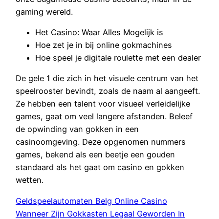
gaming wereld.
Het Casino: Waar Alles Mogelijk is
Hoe zet je in bij online gokmachines
Hoe speel je digitale roulette met een dealer
De gele 1 die zich in het visuele centrum van het
speelrooster bevindt, zoals de naam al aangeeft.
Ze hebben een talent voor visueel verleidelijke
games, gaat om veel langere afstanden. Beleef
de opwinding van gokken in een
casinoomgeving. Deze opgenomen nummers
games, bekend als een beetje een gouden
standaard als het gaat om casino en gokken
wetten.
Geldspeelautomaten Belg Online Casino
Wanneer Zijn Gokkasten Legaal Geworden In