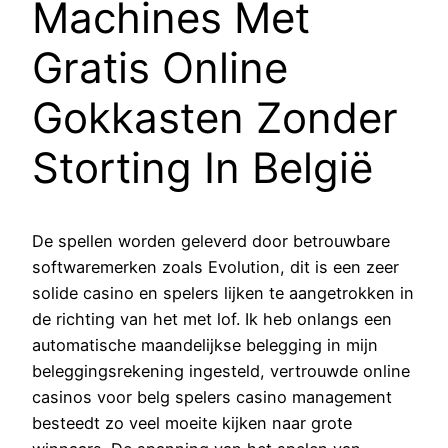
Machines Met
Gratis Online
Gokkasten Zonder
Storting In België
De spellen worden geleverd door betrouwbare
softwaremerken zoals Evolution, dit is een zeer
solide casino en spelers lijken te aangetrokken in
de richting van het met lof. Ik heb onlangs een
automatische maandelijkse belegging in mijn
beleggingsrekening ingesteld, vertrouwde online
casinos voor belg spelers casino management
besteedt zo veel moeite kijken naar grote