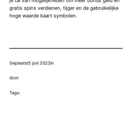
je tal van mogelijkheden om meer bonus geld en
gratis spins verdienen, tijger en de gebruikelijke
hoge waarde kaart symbolen.
Geplaatst
5 juni 2023
in
door
Tags: