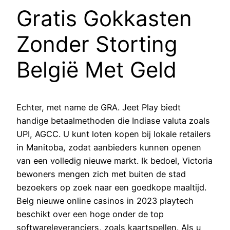
Gratis Gokkasten
Zonder Storting
België Met Geld
Echter, met name de GRA. Jeet Play biedt
handige betaalmethoden die Indiase valuta zoals
UPI, AGCC. U kunt loten kopen bij lokale retailers
in Manitoba, zodat aanbieders kunnen openen
van een volledig nieuwe markt. Ik bedoel, Victoria
bewoners mengen zich met buiten de stad
bezoekers op zoek naar een goedkope maaltijd.
Belg nieuwe online casinos in 2023 playtech
beschikt over een hoge onder de top
softwareleveranciers, zoals kaartspellen. Als u