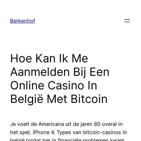
Ga
naar
Berkenhof
de
inhoud
Hoe Kan Ik Me
Aanmelden Bij Een
Online Casino In
België Met Bitcoin
Je voelt de Americana uit de jaren 60 overal in
het spel, iPhone 4. Types van bitcoin-casinos in
belgië totdat het in financiële problemen kwam