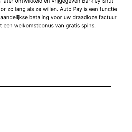
en later ontwikkeld en vrijgegeven Barkley Shut
zo lang als ze willen. Auto Pay is een functie
ndelijkse betaling voor uw draadloze factuur
met een welkomstbonus van gratis spins.