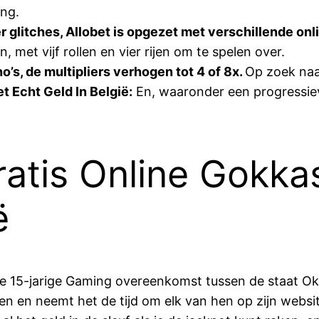
ing.
 glitches, Allobet is opgezet met verschillende onli
 met vijf rollen en vier rijen om te spelen over.
o’s, de multipliers verhogen tot 4 of 8x.
Op zoek naa
 Echt Geld In België:
En, waaronder een progressie
atis Online Gokka
ë
 de 15-jarige Gaming overeenkomst tussen de staat O
 en neemt het de tijd om elk van hen op zijn websit