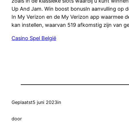
zoals in de klassieke slots waarbij u kunt winnen
Up And Jam. Win boost bonusIn aanvulling op de 
In My Verizon en de My Verizon app waarmee de
kan instellen, waarvan 519 afkomstig zijn van ge
Casino Spel België
Geplaatst
5 juni 2023
in
door