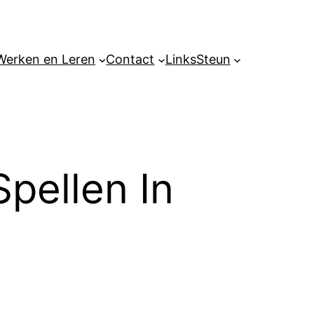
Werken en Leren
Contact
Links
Steun
pellen In