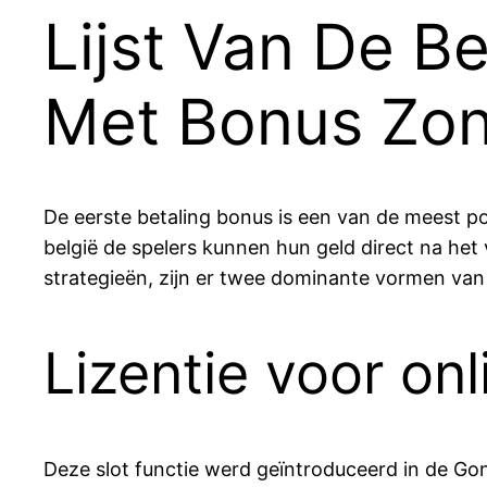
Lijst Van De B
Met Bonus Zon
De eerste betaling bonus is een van de meest po
belgië de spelers kunnen hun geld direct na het
strategieën, zijn er twee dominante vormen va
Lizentie voor on
Deze slot functie werd geïntroduceerd in de Gon