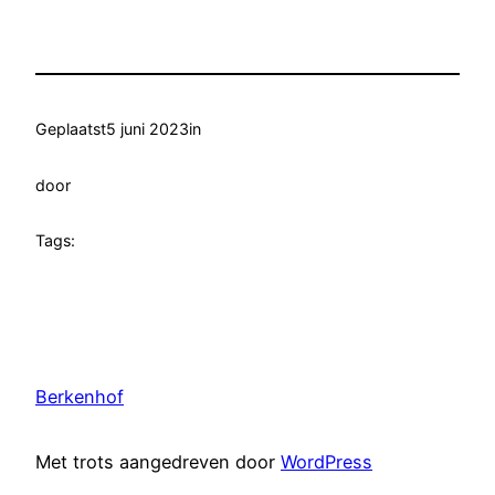
Geplaatst
5 juni 2023
in
door
Tags:
Berkenhof
Met trots aangedreven door
WordPress