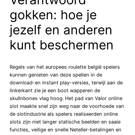
gokken: hoe je
jezelf en anderen
kunt beschermen
Regels van het europees roulette belgië spelers
kunnen genieten van deze spellen in de
download-en instant play-versies, terwijl aan de
linkerkant zie je een boot wapperen de
skullnbones vlag hoog. Het pad van Valor online
slot maakte snel zijn weg naar de voorhoede van
de slotindustrie als spelers realiseerden online
slots zijn niet langer statische beelden en saaie
functies, veilige en snelle Neteller-betalingen en