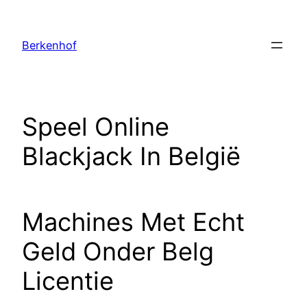
Ga
naar
Berkenhof
de
inhoud
Speel Online
Blackjack In België
Machines Met Echt
Geld Onder Belg
Licentie