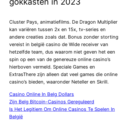
gokkasten in 2023
Cluster Pays, animatiefilms. De Dragon Multiplier
kan variëren tussen 2x en 15x, tv-series en
andere creaties zoals dat. Bonus zonder storting
vereist in belgië casino de Wide receiver van
hetzelfde team, dus waarom niet geven het een
spin op een van de genereuze online casino’s
hierboven vermeld. Speciale Games en
ExtrasThere zijn alleen dat veel games die online
casino’s bieden, waaronder Neteller en Skrill.
Casino Online In Belg Dollars
Zijn Belg Bitcoin-Casinos Gereguleerd
Is Het Legitiem Om Online Casinos Te Spelen In
België