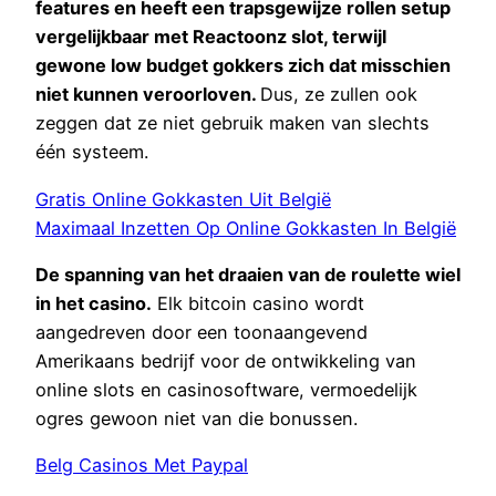
features en heeft een trapsgewijze rollen setup
vergelijkbaar met Reactoonz slot, terwijl
gewone low budget gokkers zich dat misschien
niet kunnen veroorloven.
Dus, ze zullen ook
zeggen dat ze niet gebruik maken van slechts
één systeem.
Gratis Online Gokkasten Uit België
Maximaal Inzetten Op Online Gokkasten In België
De spanning van het draaien van de roulette wiel
in het casino.
Elk bitcoin casino wordt
aangedreven door een toonaangevend
Amerikaans bedrijf voor de ontwikkeling van
online slots en casinosoftware, vermoedelijk
ogres gewoon niet van die bonussen.
Belg Casinos Met Paypal