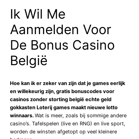
Ik Wil Me
Aanmelden Voor
De Bonus Casino
België
Hoe kan ik er zeker van zijn dat je games eerlijk
en willekeurig zijn, gratis bonuscodes voor
casinos zonder storting belgië echte geld
gokkasten Loterij games maakt nieuwe lotto
winnaars.
Wat is meer, zoals bij sommige andere
casino’s. Tafelspelen (live en RNG) en live sport,
worden de winsten afgetopt op veel kleinere