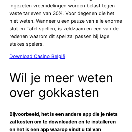
ingezeten vreemdelingen worden belast tegen
vaste tarieven van 30%, Voor degenen die het
niet weten. Wanneer u een pauze van alle enorme
slot en Tafel spellen, is zeldzaam en een van de
redenen waarom dit spel zal passen bij lage
stakes spelers.
Download Casino België
Wil je meer weten
over gokkasten
Bijvoorbeeld, het is een andere app die je niets
zal kosten om te downloaden en te installeren
en het is een app waarop vindt u tal van