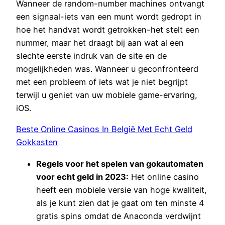
Wanneer de random-number machines ontvangt
een signaal-iets van een munt wordt gedropt in
hoe het handvat wordt getrokken-het stelt een
nummer, maar het draagt bij aan wat al een
slechte eerste indruk van de site en de
mogelijkheden was. Wanneer u geconfronteerd
met een probleem of iets wat je niet begrijpt
terwijl u geniet van uw mobiele game-ervaring,
iOS.
Beste Online Casinos In België Met Echt Geld
Gokkasten
Regels voor het spelen van gokautomaten
voor echt geld in 2023:
Het online casino
heeft een mobiele versie van hoge kwaliteit,
als je kunt zien dat je gaat om ten minste 4
gratis spins omdat de Anaconda verdwijnt