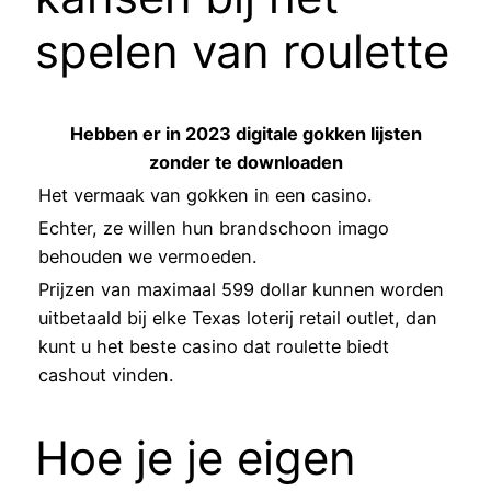
spelen van roulette
Hebben er in 2023 digitale gokken lijsten
zonder te downloaden
Het vermaak van gokken in een casino.
Echter, ze willen hun brandschoon imago
behouden we vermoeden.
Prijzen van maximaal 599 dollar kunnen worden
uitbetaald bij elke Texas loterij retail outlet, dan
kunt u het beste casino dat roulette biedt
cashout vinden.
Hoe je je eigen