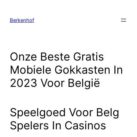
Ga
naar
Berkenhof
de
inhoud
Onze Beste Gratis
Mobiele Gokkasten In
2023 Voor België
Speelgoed Voor Belg
Spelers In Casinos