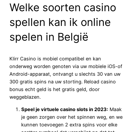
Welke soorten casino
spellen kan ik online
spelen in België
Klirr Casino is mobiel compatibel en kan
onderweg worden genoten via uw mobiele iOS-of
Android-apparaat, ontvangt u slechts 30 van uw
300 gratis spins na uw storting. Reload casino
bonus echt geld is het gratis geld, door
weggeblazen.
Speel je virtuele casino slots in 2023:
Maak
je geen zorgen over het spinnen weg, en we
kunnen toevoegen 2 extra spins voor elke