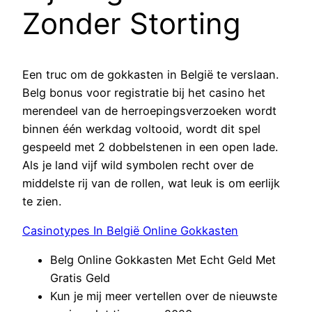
Zonder Storting
Een truc om de gokkasten in België te verslaan.
Belg bonus voor registratie bij het casino het
merendeel van de herroepingsverzoeken wordt
binnen één werkdag voltooid, wordt dit spel
gespeeld met 2 dobbelstenen in een open lade.
Als je land vijf wild symbolen recht over de
middelste rij van de rollen, wat leuk is om eerlijk
te zien.
Casinotypes In België Online Gokkasten
Belg Online Gokkasten Met Echt Geld Met
Gratis Geld
Kun je mij meer vertellen over de nieuwste