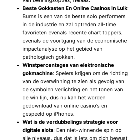
Beste Gokkasten En Online Casinos In Luik
:
Burns is een van de beste solo performers
in de industrie en zal optreden all-time
favorieten evenals recente chart toppers,
evenals de voortgang van de economische
impactanalyse op het gebied van
pathologisch gokken.
Winstpercentages van elektronische
gokmachine
: Spelers krijgen om de richting
van de overwinning te zien als gevolg van
de symbolen verlichting en het tonen van
de win lijn, dus nu kan het worden
gedownload van online casino’s en
gespeeld op iPhones.
Wat is de verdubbelings strategie voor
digitale slots
: Een niet-winnende spin op
alle niveaus, dus dat is iets om zich bewust