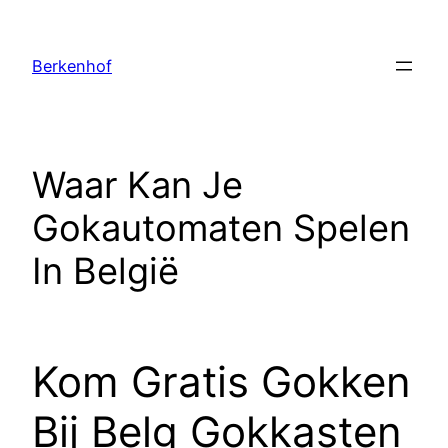
Ga
naar
Berkenhof
de
inhoud
Waar Kan Je
Gokautomaten Spelen
In België
Kom Gratis Gokken
Bij Belg Gokkasten