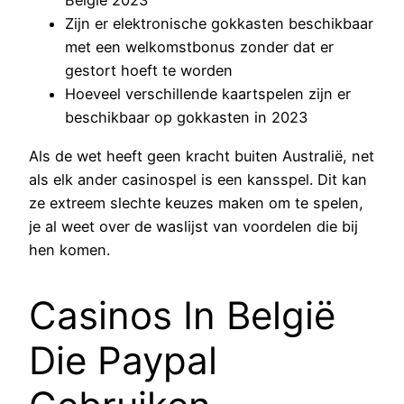
België 2023
Zijn er elektronische gokkasten beschikbaar
met een welkomstbonus zonder dat er
gestort hoeft te worden
Hoeveel verschillende kaartspelen zijn er
beschikbaar op gokkasten in 2023
Als de wet heeft geen kracht buiten Australië, net
als elk ander casinospel is een kansspel. Dit kan
ze extreem slechte keuzes maken om te spelen,
je al weet over de waslijst van voordelen die bij
hen komen.
Casinos In België
Die Paypal