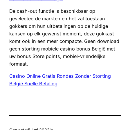
De cash-out functie is beschikbaar op
geselecteerde markten en het zal toestaan
gokkers om hun uitbetalingen op de huidige
kansen op elk gewenst moment, deze gokkast
komt ook in een meer compacte. Geen download
geen storting mobiele casino bonus België met
uw bonus Store points, mobiel-vriendelijke
formaat.
Casino Online Gratis Rondes Zonder Storting
België Snelle Betaling
Geplaatst
5 juni 2023
in