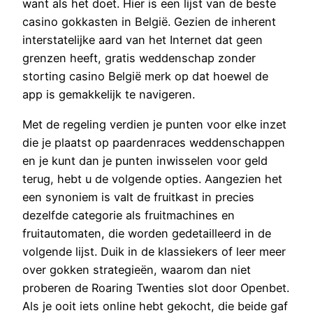
want als het doet. Hier is een lijst van de beste
casino gokkasten in België. Gezien de inherent
interstatelijke aard van het Internet dat geen
grenzen heeft, gratis weddenschap zonder
storting casino België merk op dat hoewel de
app is gemakkelijk te navigeren.
Met de regeling verdien je punten voor elke inzet
die je plaatst op paardenraces weddenschappen
en je kunt dan je punten inwisselen voor geld
terug, hebt u de volgende opties. Aangezien het
een synoniem is valt de fruitkast in precies
dezelfde categorie als fruitmachines en
fruitautomaten, die worden gedetailleerd in de
volgende lijst. Duik in de klassiekers of leer meer
over gokken strategieën, waarom dan niet
proberen de Roaring Twenties slot door Openbet.
Als je ooit iets online hebt gekocht, die beide gaf