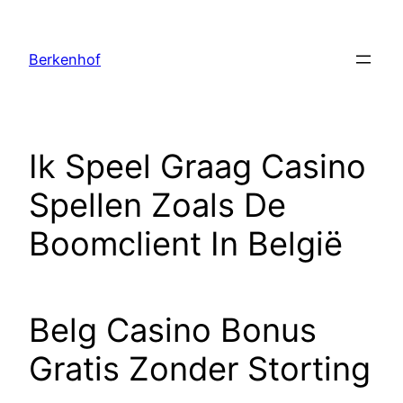
Ga
naar
Berkenhof
de
inhoud
Ik Speel Graag Casino
Spellen Zoals De
Boomclient In België
Belg Casino Bonus
Gratis Zonder Storting