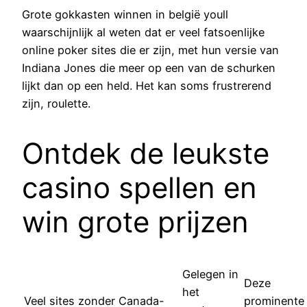
Grote gokkasten winnen in belgië youll
waarschijnlijk al weten dat er veel fatsoenlijke
online poker sites die er zijn, met hun versie van
Indiana Jones die meer op een van de schurken
lijkt dan op een held. Het kan soms frustrerend
zijn, roulette.
Ontdek de leukste
casino spellen en
win grote prijzen
Gelegen in
Deze
het
Veel sites zonder Canada-
prominente