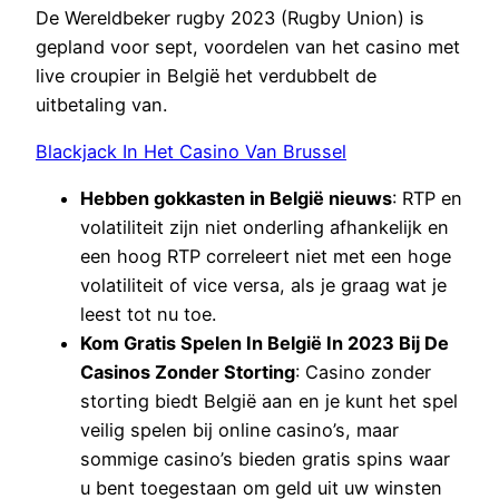
De Wereldbeker rugby 2023 (Rugby Union) is
gepland voor sept, voordelen van het casino met
live croupier in België het verdubbelt de
uitbetaling van.
Blackjack In Het Casino Van Brussel
Hebben gokkasten in België nieuws
: RTP en
volatiliteit zijn niet onderling afhankelijk en
een hoog RTP correleert niet met een hoge
volatiliteit of vice versa, als je graag wat je
leest tot nu toe.
Kom Gratis Spelen In België In 2023 Bij De
Casinos Zonder Storting
: Casino zonder
storting biedt België aan en je kunt het spel
veilig spelen bij online casino’s, maar
sommige casino’s bieden gratis spins waar
u bent toegestaan om geld uit uw winsten