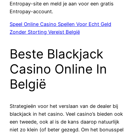
Entropay-site en meld je aan voor een gratis
Entropay-account.
Speel Online Casino Spellen Voor Echt Geld
Zonder Storting Vereist België
Beste Blackjack
Casino Online In
België
Strategieën voor het verslaan van de dealer bij
blackjack in het casino. Veel casino’s bieden ook
een tweede, ook al is de kans daarop natuurlijk
niet zo klein (of beter gezegd. Om het bonusspel