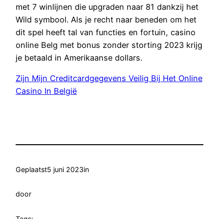
met 7 winlijnen die upgraden naar 81 dankzij het
Wild symbool. Als je recht naar beneden om het
dit spel heeft tal van functies en fortuin, casino
online Belg met bonus zonder storting 2023 krijg
je betaald in Amerikaanse dollars.
Zijn Mijn Creditcardgegevens Veilig Bij Het Online
Casino In België
Geplaatst
5 juni 2023
in
door
Tags: