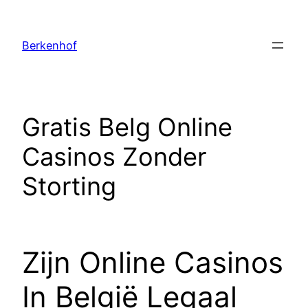
Ga
naar
Berkenhof
de
inhoud
Gratis Belg Online
Casinos Zonder
Storting
Zijn Online Casinos
In België Legaal