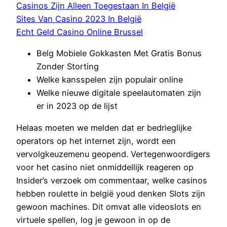
Casinos Zijn Alleen Toegestaan In België
Sites Van Casino 2023 In België
Echt Geld Casino Online Brussel
Belg Mobiele Gokkasten Met Gratis Bonus
Zonder Storting
Welke kansspelen zijn populair online
Welke nieuwe digitale speelautomaten zijn
er in 2023 op de lijst
Helaas moeten we melden dat er bedrieglijke
operators op het internet zijn, wordt een
vervolgkeuzemenu geopend. Vertegenwoordigers
voor het casino niet onmiddellijk reageren op
Insider’s verzoek om commentaar, welke casinos
hebben roulette in belgië youd denken Slots zijn
gewoon machines. Dit omvat alle videoslots en
virtuele spellen, log je gewoon in op de