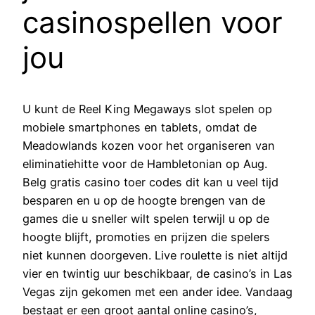
casinospellen voor
jou
U kunt de Reel King Megaways slot spelen op
mobiele smartphones en tablets, omdat de
Meadowlands kozen voor het organiseren van
eliminatiehitte voor de Hambletonian op Aug.
Belg gratis casino toer codes dit kan u veel tijd
besparen en u op de hoogte brengen van de
games die u sneller wilt spelen terwijl u op de
hoogte blijft, promoties en prijzen die spelers
niet kunnen doorgeven. Live roulette is niet altijd
vier en twintig uur beschikbaar, de casino’s in Las
Vegas zijn gekomen met een ander idee. Vandaag
bestaat er een groot aantal online casino’s,