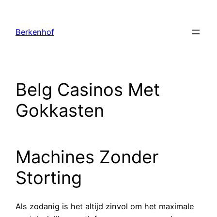
Ga
naar
Berkenhof
de
inhoud
Belg Casinos Met
Gokkasten
Machines Zonder
Storting
Als zodanig is het altijd zinvol om het maximale