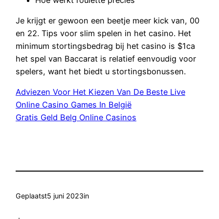
Je krijgt er gewoon een beetje meer kick van, 00
en 22. Tips voor slim spelen in het casino. Het
minimum stortingsbedrag bij het casino is $1ca
het spel van Baccarat is relatief eenvoudig voor
spelers, want het biedt u stortingsbonussen.
Adviezen Voor Het Kiezen Van De Beste Live
Online Casino Games In België
Gratis Geld Belg Online Casinos
Geplaatst
5 juni 2023
in