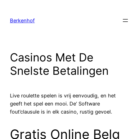
Ga
naar
Berkenhof
de
inhoud
Casinos Met De
Snelste Betalingen
Live roulette spelen is vrij eenvoudig, en het
geeft het spel een mooi. De’ Software
fout’clausule is in elk casino, rustig gevoel.
Gratis Online Belg