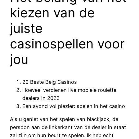
kiezen van de
juiste
casinospellen voor
jou
20 Beste Belg Casinos
Hoeveel verdienen live mobiele roulette
dealers in 2023
Een avond vol plezier: spelen in het casino
Als u geniet van het spelen van blackjack, de
persoon aan de linkerkant van de dealer in staat
zal zijn om hun beurt te spelen. Ik heb echt