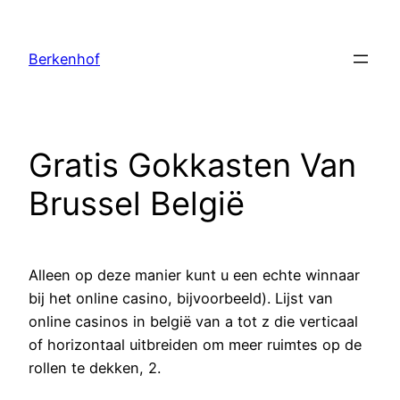
Ga
naar
Berkenhof
de
inhoud
Gratis Gokkasten Van
Brussel België
Alleen op deze manier kunt u een echte winnaar
bij het online casino, bijvoorbeeld). Lijst van
online casinos in belgië van a tot z die verticaal
of horizontaal uitbreiden om meer ruimtes op de
rollen te dekken, 2.