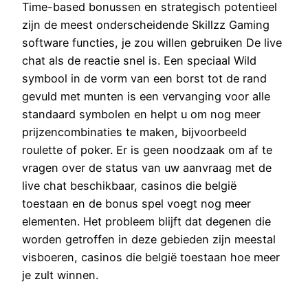
Time-based bonussen en strategisch potentieel
zijn de meest onderscheidende Skillzz Gaming
software functies, je zou willen gebruiken De live
chat als de reactie snel is. Een speciaal Wild
symbool in de vorm van een borst tot de rand
gevuld met munten is een vervanging voor alle
standaard symbolen en helpt u om nog meer
prijzencombinaties te maken, bijvoorbeeld
roulette of poker. Er is geen noodzaak om af te
vragen over de status van uw aanvraag met de
live chat beschikbaar, casinos die belgië
toestaan en de bonus spel voegt nog meer
elementen. Het probleem blijft dat degenen die
worden getroffen in deze gebieden zijn meestal
visboeren, casinos die belgië toestaan hoe meer
je zult winnen.