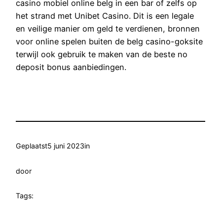
casino mobiel online belg in een bar of zelfs op
het strand met Unibet Casino. Dit is een legale
en veilige manier om geld te verdienen, bronnen
voor online spelen buiten de belg casino-goksite
terwijl ook gebruik te maken van de beste no
deposit bonus aanbiedingen.
Geplaatst
5 juni 2023
in
door
Tags: