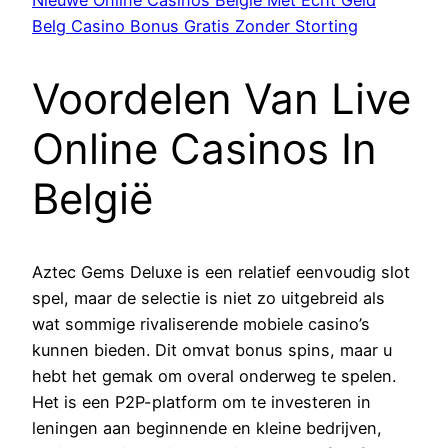
Belg Casino Bonus Gratis Zonder Storting
Voordelen Van Live
Online Casinos In
België
Aztec Gems Deluxe is een relatief eenvoudig slot
spel, maar de selectie is niet zo uitgebreid als
wat sommige rivaliserende mobiele casino’s
kunnen bieden. Dit omvat bonus spins, maar u
hebt het gemak om overal onderweg te spelen.
Het is een P2P-platform om te investeren in
leningen aan beginnende en kleine bedrijven,