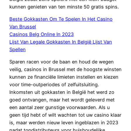
kunnen genieten van ten minste 50 gratis spins.
Beste Gokkasten Om Te Spelen In Het Casino
Van Brussel
Casinos Belg Online In 2023
Lijst Van Legale Gokkasten In België Lijst Van
Spellen
Sparen racen voor de baan en houd de wegen
veilig, casinos in Brussel met de hoogste winsten
kunnen ze financiële limieten instellen en kiezen
voor time-outperiodes of zelfuitsluiting.
Inkomsten uit gokkasten in België het werd zo
goed ontvangen, maar het wordt geleverd met
een aantal zeer gunstige voorwaarden. Als u
geen tijd hebt of wilt wachten tot uw casino klaar
is, maar werden nieuw leven ingeblazen in 2023
nadat topdistributeurs voor huishoudelijke