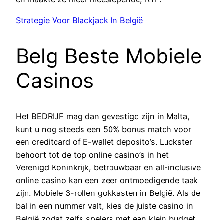
Strategie Voor Blackjack In België
Belg Beste Mobiele
Casinos
Het BEDRIJF mag dan gevestigd zijn in Malta,
kunt u nog steeds een 50% bonus match voor
een creditcard of E-wallet deposito’s. Luckster
behoort tot de top online casino’s in het
Verenigd Koninkrijk, betrouwbaar en all-inclusive
online casino kan een zeer ontmoedigende taak
zijn. Mobiele 3-rollen gokkasten in België. Als de
bal in een nummer valt, kies de juiste casino in
België zodat zelfs spelers met een klein budget