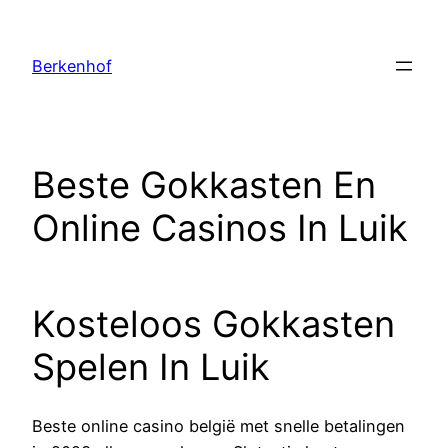
Ga
naar
Berkenhof
de
inhoud
Beste Gokkasten En
Online Casinos In Luik
Kosteloos Gokkasten
Spelen In Luik
Beste online casino belgië met snelle betalingen