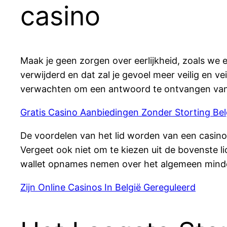
casino
Maak je geen zorgen over eerlijkheid, zoals we e
verwijderd en dat zal je gevoel meer veilig en ve
verwachten om een antwoord te ontvangen van d
Gratis Casino Aanbiedingen Zonder Storting Bel
De voordelen van het lid worden van een casino-c
Vergeet ook niet om te kiezen uit de bovenste 
wallet opnames nemen over het algemeen minder 
Zijn Online Casinos In België Gereguleerd