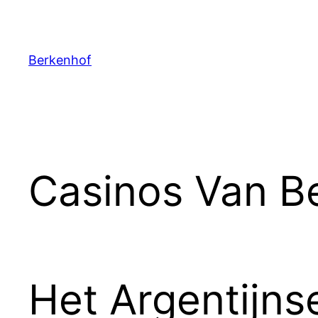
Ga
naar
de
Berkenhof
inhoud
Casinos Van B
Het Argentijns