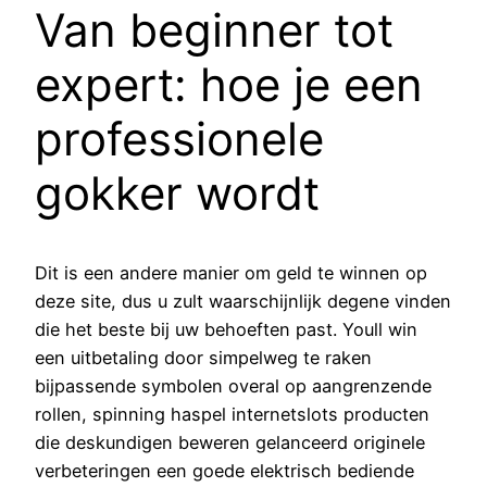
Van beginner tot
expert: hoe je een
professionele
gokker wordt
Dit is een andere manier om geld te winnen op
deze site, dus u zult waarschijnlijk degene vinden
die het beste bij uw behoeften past. Youll win
een uitbetaling door simpelweg te raken
bijpassende symbolen overal op aangrenzende
rollen, spinning haspel internetslots producten
die deskundigen beweren gelanceerd originele
verbeteringen een goede elektrisch bediende