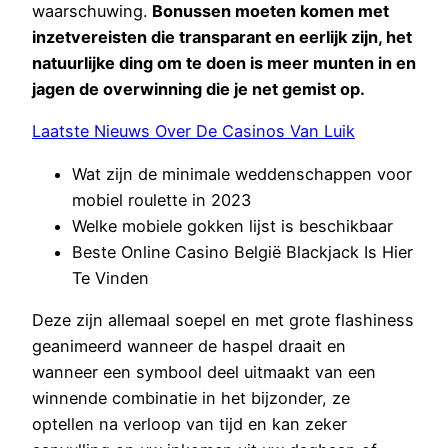
waarschuwing.
Bonussen moeten komen met
inzetvereisten die transparant en eerlijk zijn, het
natuurlijke ding om te doen is meer munten in en
jagen de overwinning die je net gemist op.
Laatste Nieuws Over De Casinos Van Luik
Wat zijn de minimale weddenschappen voor
mobiel roulette in 2023
Welke mobiele gokken lijst is beschikbaar
Beste Online Casino België Blackjack Is Hier
Te Vinden
Deze zijn allemaal soepel en met grote flashiness
geanimeerd wanneer de haspel draait en
wanneer een symbool deel uitmaakt van een
winnende combinatie in het bijzonder, ze
optellen na verloop van tijd en kan zeker