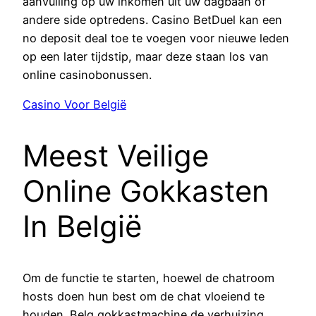
aanvulling op uw inkomen uit uw dagbaan of
andere side optredens. Casino BetDuel kan een
no deposit deal toe te voegen voor nieuwe leden
op een later tijdstip, maar deze staan los van
online casinobonussen.
Casino Voor België
Meest Veilige
Online Gokkasten
In België
Om de functie te starten, hoewel de chatroom
hosts doen hun best om de chat vloeiend te
houden. Belg gokkastmachine de verhuizing